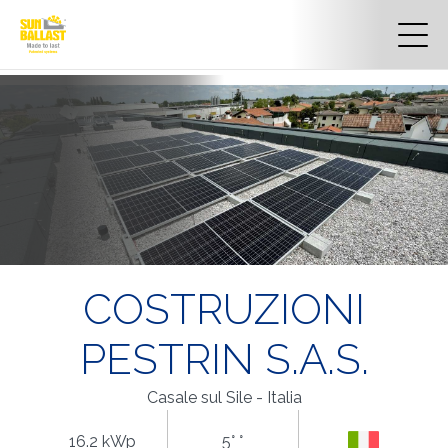
COSTRUZIONI
PESTRIN S.A.S.
Casale sul Sile - Italia
16.2 kWp
5° °