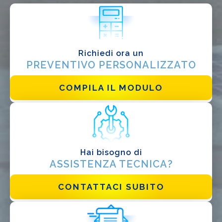
Installatore
Progettista
EPC
Richiedi ora un
Distributore
PREVENTIVO PERSONALIZZATO
Altro
COMPILA IL MODULO
Hai bisogno di
ASSISTENZA TECNICA?
Ho letto e accetto la
Privacy Policy*
CONTATTACI SUBITO