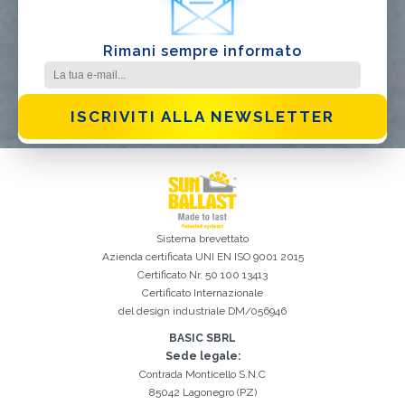
Rimani sempre informato
ISCRIVITI ALLA NEWSLETTER
Sistema brevettato
Azienda certificata
UNI EN ISO 9001 2015
Certificato Nr. 50 100 13413
Certificato Internazionale
del design industriale DM/056946
Iscrizione effettuata con successo. Verificare la propria casella e-
È indispensabile accettare la Privacy Policy
Spiacenti, si è verificato il seguente errore:
Il campo Cognome è obbligatorio
Il campo Telefono è obbligatorio
Il campo Azienda è obbligatorio
Il campo E-mail è obbligatorio
Il campo Nome è obbligatorio
Il campo Città è obbligatorio
E-mail inserita non valida
mail per procedere all'attivazione
BASIC SBRL
Sede legale:
Contrada Monticello S.N.C
85042 Lagonegro (PZ)