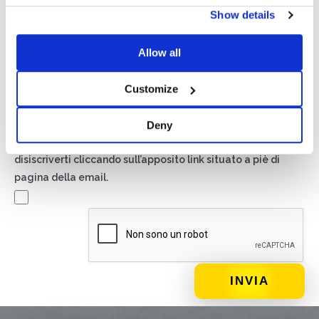
Privacy*
Show details
Autorizzo il trattamento dei miei dati secondo quanto
previsto dalla
Privacy Policy
di Basic S.r.l .
Allow all
Newsletter
Customize
Spuntando questa casella accetti di ricevere materiale
pubblicitario sui prodotti e servizi forniti da Basic S.B.R.L.
Deny
mediante l’invio di newsletter. In qualsiasi momento potrai
disiscriverti cliccando sull’apposito link situato a piè di
pagina della email.
DI COSA DI OCCUPI?*