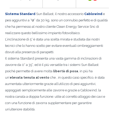
Sistema Standard
Sun Ballast, il nostro accessorio
Cablowind
e
pesi aggiuntivi a “
U
” da 30 kg, sono un connubio perfetto e di qualità
che ha permesso al nostro cliente Clean Energy Service Snc di
realizzare questo bellissimo impianto fotovoltaico.
L’inclinazione di 5° è stata una scelta mirata e studiata dai nostri
tecnici che lo hanno scelto per evitare eventuali ombreggiamenti
dovuti alla presenza di parapetti.
Il sistema Standard presenta una vasta gamma di inclinazioni di
zavorre da 0° a 35°, ed è il più versatile tra i sistemi Sun Ballast
poiché permette di avere molta
libertà di posa
, in più ha
un’
elevata tenuta al vento
che , in questo caso specifico, è stata
aumentata ulteriormente grazie all’utilizzo di pesi aggiuntivi,
appoggiati semplicemente alle zavorre e grazie a Cablowind, la
nostra canala a doppia funzione: utile al corretto alloggio dei cavi e
con una funzione di zavorra supplementare per garantire
un’ulteriore stabilità.