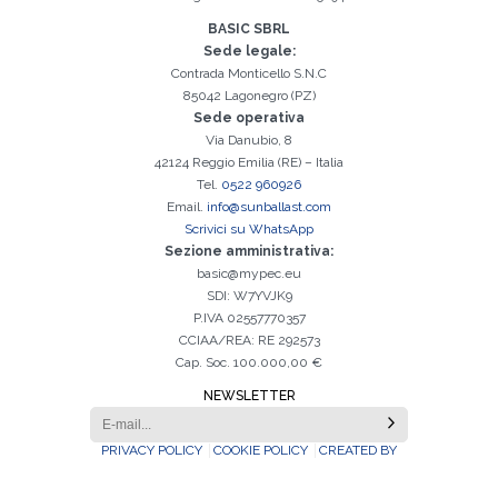
BASIC SBRL
Sede legale:
Contrada Monticello S.N.C
85042 Lagonegro (PZ)
Sede operativa
Via Danubio, 8
42124 Reggio Emilia (RE) – Italia
Tel.
0522 960926
Email.
info@sunballast.com
Scrivici su WhatsApp
Sezione amministrativa:
basic@mypec.eu
SDI: W7YVJK9
P.IVA 02557770357
CCIAA/REA: RE 292573
Cap. Soc. 100.000,00 €
NEWSLETTER
PRIVACY POLICY
COOKIE POLICY
CREATED BY