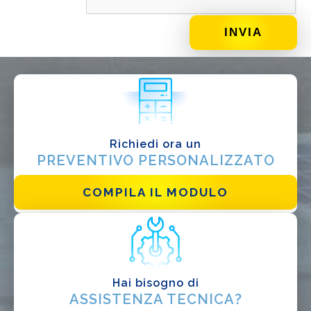
DI COSA DI OCCUPI?*
Installatore
Progettista
EPC
Distributore
Richiedi ora un
Altro
PREVENTIVO PERSONALIZZATO
COMPILA IL MODULO
Hai bisogno di
ASSISTENZA TECNICA?
Ho letto e accetto la
Privacy Policy*