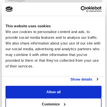
This website uses cookies
We use cookies to personalise content and ads, to
provide social media features and to analyse our traffic.
We also share information about your use of our site with
Privacy*
our social media, advertising and analytics partners who
Autorizzo il trattamento dei miei dati secondo quanto
may combine it with other information that you’ve
previsto dalla
Privacy Policy
di Basic S.r.l .
provided to them or that they’ve collected from your use
of their services.
Newsletter
Spuntando questa casella accetti di ricevere materiale
Show details
pubblicitario sui prodotti e servizi forniti da Basic S.B.R.L.
mediante l’invio di newsletter. In qualsiasi momento potrai
Allow all
disiscriverti cliccando sull’apposito link situato a piè di
pagina della email.
Customize