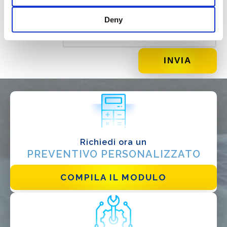
Deny
DI COSA DI OCCUPI?*
Richiedi ora un
Installatore
PREVENTIVO PERSONALIZZATO
Progettista
COMPILA IL MODULO
EPC
Distributore
Altro