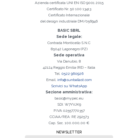
Azienda certificata
UNI EN ISO 9001 2015
Certificato Nr. 50 100 13413
Certificato Internazionale
del design industriale DM/056946
BASIC SBRL
Iscrizione effettuata con successo. Verificare la propria casella e-
È indispensabile accettare la Privacy Policy
Spiacenti, si è verificato il seguente errore:
Il campo Cognome è obbligatorio
Il campo Telefono è obbligatorio
Il campo Azienda è obbligatorio
Il campo E-mail è obbligatorio
Il campo Nome è obbligatorio
Il campo Città è obbligatorio
E-mail inserita non valida
mail per procedere all'attivazione
Sede legale:
Contrada Monticello S.N.C
85042 Lagonegro (PZ)
Sede operativa
Via Danubio, 8
42124 Reggio Emilia (RE) – Italia
Tel.
0522 960926
Email.
info@sunballast.com
Scrivici su WhatsApp
Sezione amministrativa:
basic@mypec.eu
SDI: W7YVJK9
P.IVA 02557770357
CCIAA/REA: RE 292573
Cap. Soc. 100.000,00 €
NEWSLETTER