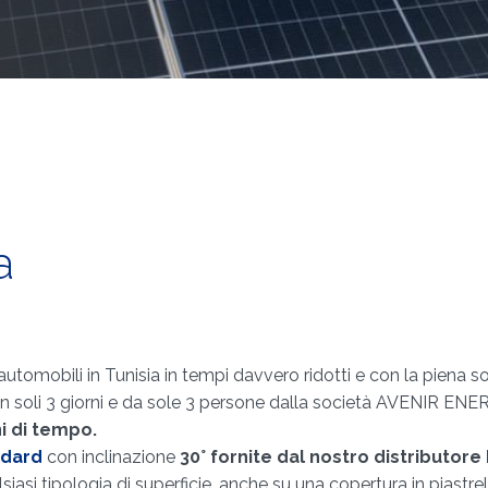
a
tomobili in Tunisia in tempi davvero ridotti e con la piena so
a in soli 3 giorni e da sole 3 persone dalla società AVENIR ENE
i di tempo.
ndard
con inclinazione
30° fornite dal nostro distributore
siasi tipologia di superficie, anche su una copertura in piastre