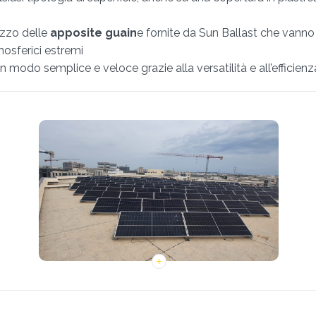
lizzo delle
apposite guain
e fornite da Sun Ballast che vanno a
osferici estremi
 in modo semplice e veloce grazie alla versatilità e all’efficienz