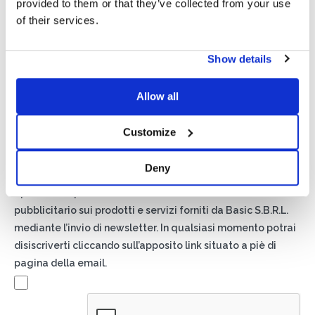
provided to them or that they’ve collected from your use
of their services.
Show details
Allow all
Privacy*
Autorizzo il trattamento dei miei dati secondo quanto
Customize
previsto dalla
Privacy Policy
di Basic S.r.l .
Deny
Newsletter
Spuntando questa casella accetti di ricevere materiale
pubblicitario sui prodotti e servizi forniti da Basic S.B.R.L.
mediante l’invio di newsletter. In qualsiasi momento potrai
disiscriverti cliccando sull’apposito link situato a piè di
pagina della email.