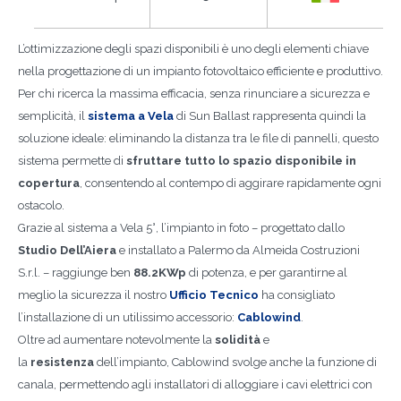
L’ottimizzazione degli spazi disponibili è uno degli elementi chiave
nella progettazione di un impianto fotovoltaico efficiente e produttivo.
Per chi ricerca la massima efficacia, senza rinunciare a sicurezza e
semplicità, il
sistema a Vela
di Sun Ballast rappresenta quindi la
soluzione ideale: eliminando la distanza tra le file di pannelli, questo
sistema permette di
sfruttare tutto lo spazio disponibile in
copertura
, consentendo al contempo di aggirare rapidamente ogni
ostacolo.
Grazie al sistema a Vela 5°, l’impianto in foto – progettato dallo
Studio Dell’Aiera
e installato a Palermo da Almeida Costruzioni
S.r.l. – raggiunge ben
88.2KWp
di potenza, e per garantirne al
meglio la sicurezza il nostro
Ufficio Tecnico
ha consigliato
l’installazione di un utilissimo accessorio:
Cablowind
.
Oltre ad aumentare notevolmente la
solidità
e
la
resistenza
dell’impianto, Cablowind svolge anche la funzione di
canala, permettendo agli installatori di alloggiare i cavi elettrici con