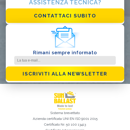
ASSISTENZA TECNICA?
Ho letto e accetto la
Privacy Policy*
CONTATTACI SUBITO
Rimani sempre informato
ISCRIVITI ALLA NEWSLETTER
Sistema brevettato
Azienda certificata
UNI EN ISO 9001 2015
Certificato Nr. 50 100 13413