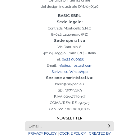
Certificato Internazionale
Iscrizione effettuata con successo. Verificare la propria casella e-
È indispensabile accettare la Privacy Policy
Spiacenti, si è verificato il seguente errore:
Il campo Cognome è obbligatorio
Il campo Telefono è obbligatorio
Il campo Azienda è obbligatorio
Il campo E-mail è obbligatorio
Il campo Nome è obbligatorio
Il campo Città è obbligatorio
E-mail inserita non valida
mail per procedere all'attivazione
del design industriale DM/056946
BASIC SBRL
Sede legale:
Contrada Monticello S.N.C
85042 Lagonegro (PZ)
Sede operativa
Via Danubio, 8
42124 Reggio Emilia (RE) – Italia
Tel.
0522 960926
Email.
info@sunballast.com
Scrivici su WhatsApp
Sezione amministrativa:
basic@mypec.eu
SDI: W7YVJK9
P.IVA 02557770357
CCIAA/REA: RE 292573
Cap. Soc. 100.000,00 €
NEWSLETTER
PRIVACY POLICY
COOKIE POLICY
CREATED BY