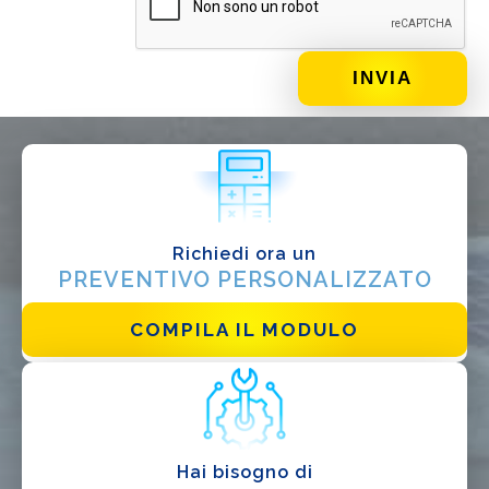
DI COSA DI OCCUPI?*
Installatore
Progettista
EPC
Distributore
Richiedi ora un
Altro
PREVENTIVO PERSONALIZZATO
COMPILA IL MODULO
Hai bisogno di