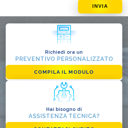
DI COSA DI OCCUPI?*
Installatore
Progettista
EPC
Distributore
Richiedi ora un
PREVENTIVO PERSONALIZZATO
Altro
COMPILA IL MODULO
Hai bisogno di
ASSISTENZA TECNICA?
Ho letto e accetto la
Privacy Policy*