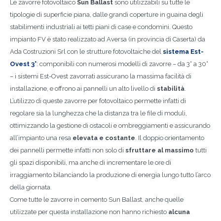
Le zavorre fotovoltaico
Sun Ballast
sono utilizzabili su tutte le
tipologie di superficie piana, dalle grandi coperture in guaina degli
stabilimenti industriali ai tetti piani di case e condomini. Questo
impianto FV è stato realizzato ad Aversa (in provincia di Caserta) da
Ada Costruzioni Srl con le strutture fotovoltaiche del
sistema Est-
Ovest 3°
: componibili con numerosi modelli di zavorre – da 3° a 30°
– i sistemi Est-Ovest zavorrati assicurano la massima facilità di
installazione, e offrono ai pannelli un alto livello di
stabilità
.
L’utilizzo di queste zavorre per fotovoltaico permette infatti di
regolare sia la lunghezza che la distanza tra le file di moduli,
ottimizzando la gestione di ostacoli e ombreggiamenti e assicurando
all’impianto una resa
elevata e costante
. Il doppio orientamento
dei pannelli permette infatti non solo di
sfruttare al massimo
tutti
gli spazi disponibili, ma anche di incrementare le ore di
irraggiamento bilanciando la produzione di energia lungo tutto l’arco
della giornata.
Come tutte le zavorre in cemento Sun Ballast, anche quelle
utilizzate per questa installazione non hanno richiesto
alcuna