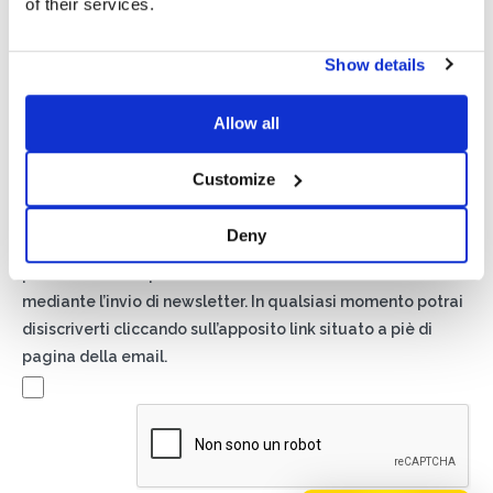
of their services.
Show details
Privacy*
Allow all
Autorizzo il trattamento dei miei dati secondo quanto
previsto dalla
Privacy Policy
di Basic S.r.l .
Customize
Newsletter
Deny
Spuntando questa casella accetti di ricevere materiale
pubblicitario sui prodotti e servizi forniti da Basic S.B.R.L.
mediante l’invio di newsletter. In qualsiasi momento potrai
disiscriverti cliccando sull’apposito link situato a piè di
pagina della email.