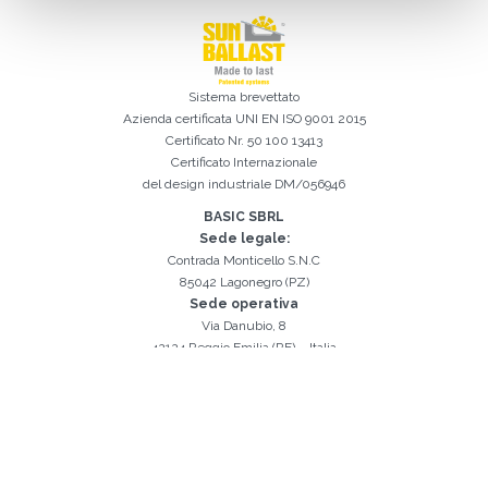
Ho letto e accetto la
Privacy Policy*
Sistema brevettato
Azienda certificata
UNI EN ISO 9001 2015
Certificato Nr. 50 100 13413
Iscrizione effettuata con successo. Verificare la propria casella e-
È indispensabile accettare la Privacy Policy
Spiacenti, si è verificato il seguente errore:
Il campo Cognome è obbligatorio
Il campo Telefono è obbligatorio
Il campo Azienda è obbligatorio
Il campo E-mail è obbligatorio
Il campo Nome è obbligatorio
Il campo Città è obbligatorio
E-mail inserita non valida
mail per procedere all'attivazione
Certificato Internazionale
del design industriale DM/056946
BASIC SBRL
Sede legale:
Contrada Monticello S.N.C
85042 Lagonegro (PZ)
Sede operativa
Via Danubio, 8
42124 Reggio Emilia (RE) – Italia
Tel.
0522 960926
Email.
info@sunballast.com
Scrivici su WhatsApp
Sezione amministrativa:
basic@mypec.eu
SDI: W7YVJK9