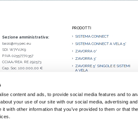
PRODOTTI
SISTEMA CONNECT
Sezione amministrativa:
basic@mypec.eu
SISTEMA CONNECT A VELA 5°
SDI: W7YVJK9
ZAVORRA 0°
P.IVA 02557770357
ZAVORRA 3°
CCIAA/REA: RE 292573
ZAVORRE 5° SINGOLE E SISTEMI
Cap. Soc. 100.000,00 €
A VELA
ZAVORRA 10°
s
ZAVORRA 10°.L
ZAVORRE 10° SINGOLE E SISTEMI
ise content and ads, to provide social media features and to anal
A VELA
about your use of our site with our social media, advertising and
ZAVORRA 15°
t with other information that you’ve provided to them or that the
ZAVORRA 20°
ices.
ZAVORRA 30°.1