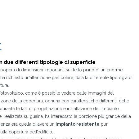
t
 due differenti tipologie di superficie
un’opera di dimensioni importanti sul tetto piano di un enorme
 richiesto un’attenzione particolare, data la differente tipologia di
tura.
 fotovoltaico, come è possibile vedere dalle immagini del
e zone della copertura, ognuna con caratteristiche differenti, delle
durante le fasi di progettazione e installazione dell’impianto.
e, realizzata su guaina, ha interessato la porzione più grande della
igenza era quella di avere un
impianto resistente
pur
la copertura dell’edificio.