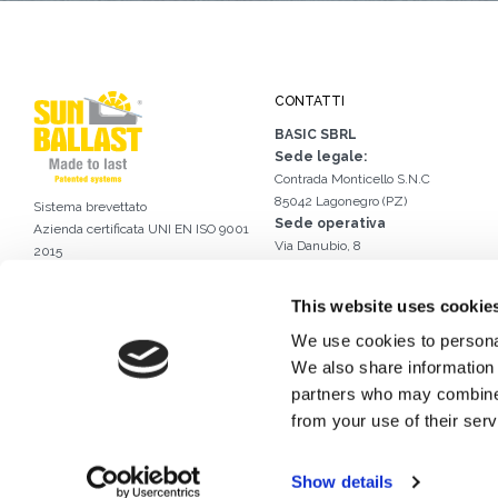
CONTATTI
BASIC SBRL
Sede legale:
Contrada Monticello S.N.C
85042 Lagonegro (PZ)
Sistema brevettato
Sede operativa
Azienda certificata
UNI EN ISO 9001
Via Danubio, 8
2015
42124 Reggio Emilia (RE) – Italia
Certificato Nr. 50 100 13413
Tel.
0522 960926
Certificato Internazionale
This website uses cookie
Email.
info@sunballast.com
del design industriale DM/056946
Scrivici su WhatsApp
We use cookies to personal
We also share information 
partners who may combine i
from your use of their serv
Show details