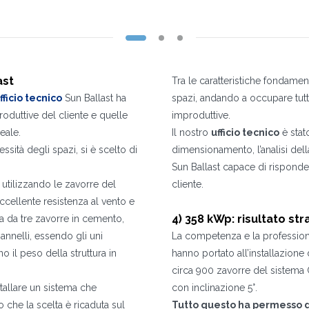
DI COSA DI OCCUPI?*
Installatore
Progettista
EPC
Distributore
Altro
ast
Tra le caratteristiche fondament
Ho letto e accetto la
Privacy Policy*
ufficio tecnico
Sun Ballast ha
spazi, andando a occupare tutta
oduttive del cliente e quelle
improduttive.
Iscrizione effettuata con successo. Verificare la propria casella e-mail per procedere
È indispensabile accettare la Privacy Policy
Spiacenti, si è verificato il seguente errore:
Il campo Cognome è obbligatorio
Il campo Telefono è obbligatorio
Il campo Azienda è obbligatorio
Il campo E-mail è obbligatorio
Il campo Nome è obbligatorio
Il campo Città è obbligatorio
E-mail inserita non valida
all'attivazione
eale.
Il nostro
ufficio tecnico
è stat
ssità degli spazi, si è scelto di
dimensionamento, l’analisi dell
Sun Ballast capace di risponde
a utilizzando le zavorre del
cliente.
ccellente resistenza al vento e
4) 358 kWp: risultato str
ta da tre zavorre in cemento,
pannelli, essendo gli uni
La competenza e la professiona
o il peso della struttura in
hanno portato all’installazione
circa 900 zavorre del sistema 
stallare un sistema che
con inclinazione 5°.
 che la scelta è ricaduta sul
Tutto questo ha permesso 