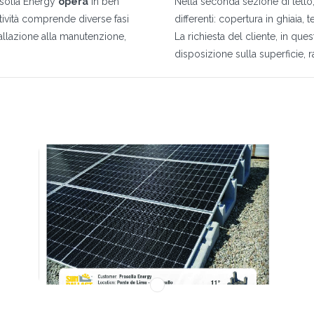
solia Energy
opera
in ben
Nella seconda sezione di tetto
ttività comprende diverse fasi
differenti: copertura in ghiaia, 
tallazione alla manutenzione,
La richiesta del cliente, in que
disposizione sulla superficie, r