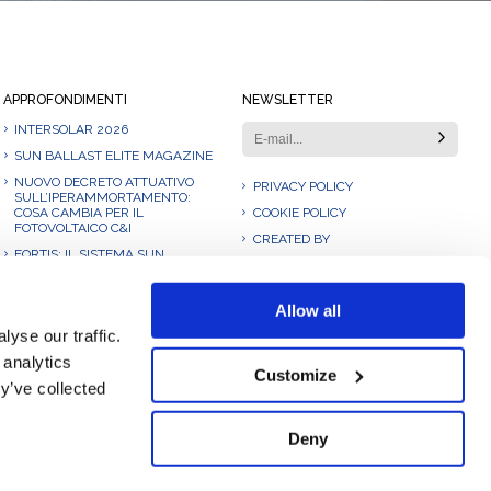
APPROFONDIMENTI
NEWSLETTER
INTERSOLAR 2026
SUN BALLAST ELITE MAGAZINE
NUOVO DECRETO ATTUATIVO
PRIVACY POLICY
SULL’IPERAMMORTAMENTO:
COSA CAMBIA PER IL
COOKIE POLICY
FOTOVOLTAICO C&I
CREATED BY
FORTIS: IL SISTEMA SUN
BALLAST® PROGETTATO PER
RESISTERE ALLE CONDIZIONI PIÙ
ESTREME
Allow all
SUN BALLAST PRESENTA
yse our traffic.
FORTIS: PROGETTATO PER
RESISTERE ALLE CONDIZIONI PIÙ
 analytics
ESTREME
Customize
y’ve collected
Deny