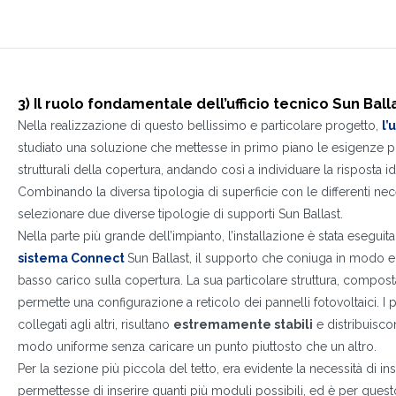
1
2
3
3) Il ruolo fondamentale dell’ufficio tecnico Sun Ball
Nella realizzazione di questo bellissimo e particolare progetto,
l’
studiato una soluzione che mettesse in primo piano le esigenze pr
strutturali della copertura, andando così a individuare la risposta id
Combinando la diversa tipologia di superficie con le differenti nece
selezionare due diverse tipologie di supporti Sun Ballast.
Nella parte più grande dell’impianto, l’installazione è stata eseguit
sistema Connect
Sun Ballast, il supporto che coniuga in modo e
basso carico sulla copertura. La sua particolare struttura, compos
permette una configurazione a reticolo dei pannelli fotovoltaici. I 
collegati agli altri, risultano
estremamente stabili
e distribuiscon
modo uniforme senza caricare un punto piuttosto che un altro.
Per la sezione più piccola del tetto, era evidente la necessità di in
permettesse di inserire quanti più moduli possibili, ed è per questo