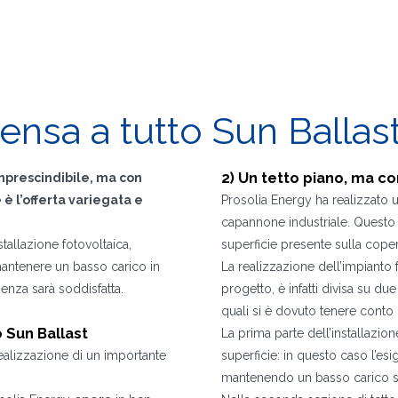
ensa a tutto Sun Ballas
2) Un tetto piano, ma con
imprescindibile, ma con
 è l’offerta variegata e
Prosolia Energy ha realizzato 
capannone industriale. Questo ha
tallazione fotovoltaica,
superficie presente sulla coper
 mantenere un basso carico in
La realizzazione dell’impianto
genza sarà soddisfatta.
progetto, è infatti divisa su du
quali si è dovuto tenere conto 
o Sun Ballast
La prima parte dell’installazion
 realizzazione di un importante
superficie: in questo caso l’es
mantenendo un basso carico sul