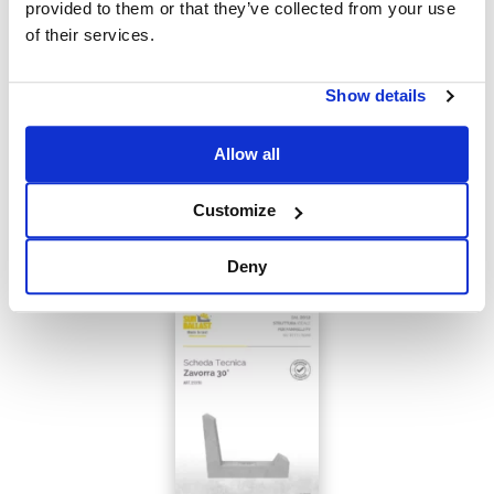
provided to them or that they’ve collected from your use
of their services.
Show details
Allow all
Customize
Scheda Tecnica Monofila 20°
2,40 MB
Deny