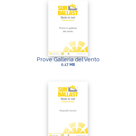
DI COSA DI OCCUPI?*
Installatore
Progettista
Prove Galleria del Vento
EPC
0,17 MB
Distributore
Altro