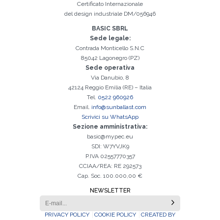
Certificato Internazionale
del design industriale DM/056946
BASIC SBRL
Sede legale:
Contrada Monticello S.N.C
85042 Lagonegro (PZ)
Sede operativa
Via Danubio, 8
42124 Reggio Emilia (RE) – Italia
Tel.
0522 960926
Email.
info@sunballast.com
Scrivici su WhatsApp
Sezione amministrativa:
basic@mypec.eu
SDI: W7YVJK9
P.IVA 02557770357
CCIAA/REA: RE 292573
Cap. Soc. 100.000,00 €
NEWSLETTER
PRIVACY POLICY
COOKIE POLICY
CREATED BY