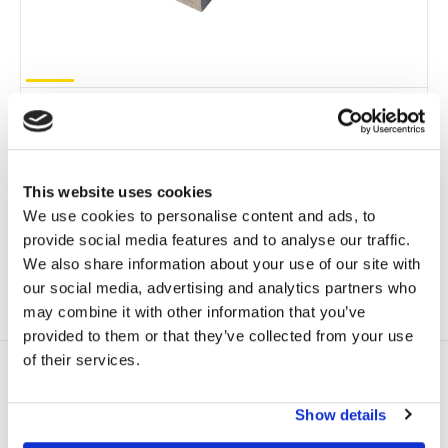
TOITS AVEC PENTE
CONVIENT AUX
PRODUIT 100%
ZONES VENTEUSES
RECYCLABLE
This website uses cookies
COULEURS
DISPONIBLES
We use cookies to personalise content and ads, to
provide social media features and to analyse our traffic.
We also share information about your use of our site with
CONTACTEZ-NOUS POUR EN SAVOIR PLUS
our social media, advertising and analytics partners who
may combine it with other information that you’ve
DESCRIPTION ET
FAQ
MONTAGE VIDÉO
FICHE TECHNIQUE
provided to them or that they’ve collected from your use
of their services.
JAMAIS ÉTÉ SI SIMPLE À ASSEMBLER!
Avec le système Sun Ballast Connect, la société fait un pas de
plus dans la direction de la mission de l’entreprise : contribuer
Show details
à la réduction des coûts de l’énergie renouvelable pour