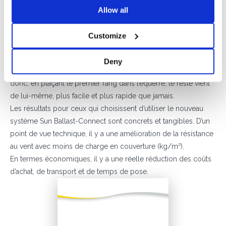
atteindre l’auto-subsistance.
Allow all
En effet, ce système simplifie et facilite l’installation
photovoltaïque sur des couvertures planes. Les lests sont
Customize
munis d’une dent qui sert de logement au module en
empêchant le dégagement en améliorant l’étanchéité. La
Deny
distance entre les fichiers est donnée par la taille du module,
donc, en plaçant le premier rang dans l’équerre, le reste vient
de lui-même, plus facile et plus rapide que jamais.
Les résultats pour ceux qui choisissent d’utiliser le nouveau
système Sun Ballast-Connect sont concrets et tangibles. D’un
point de vue technique, il y a une amélioration de la résistance
au vent avec moins de charge en couverture (kg/m²).
En termes économiques, il y a une réelle réduction des coûts
d’achat, de transport et de temps de pose.