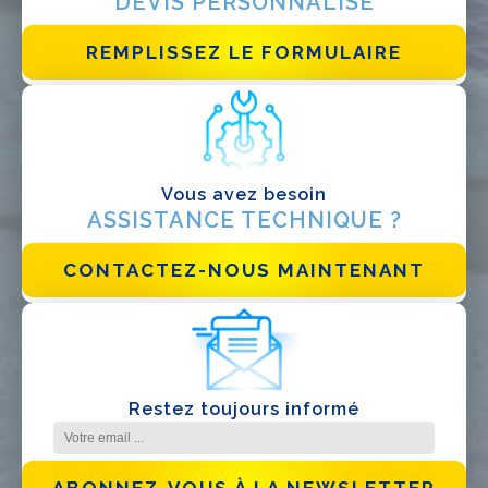
DEVIS PERSONNALISÉ
REMPLISSEZ LE FORMULAIRE
J'ai lu et j'accepte la
politique de confidentialité*
Vous avez besoin
ASSISTANCE TECHNIQUE ?
CONTACTEZ-NOUS MAINTENANT
Restez toujours informé