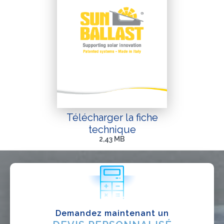
QUE FAITES-VOUS?*
Installateur
Designer
EPC
Distributeur
Télécharger la fiche
Autre
technique
2,43 MB
Demandez maintenant un