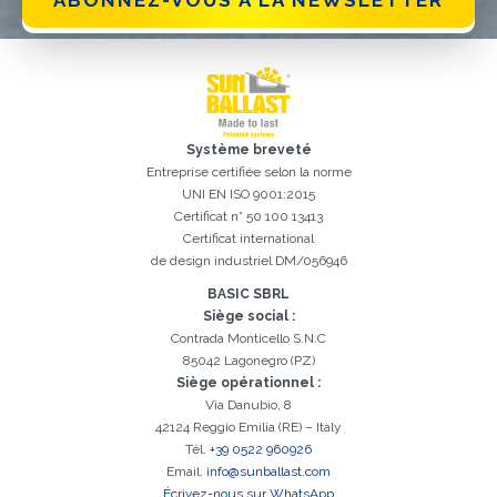
ABONNEZ-VOUS À LA NEWSLETTER
Système breveté
Inscription réussi. Vérifiez votre boîte e-mail pour procéder à
Il est essentiel d'accepter la politique de confidentialité
Désolé, vous avez rencontré l'erreur suivante:
Le champ Téléphone est obligatoire
Le champ Prénom est obligatoire
Le champ Agence est obligatoire
Le champ E-mail est obligatoire
Le champ Nom est obligatoire
Le champ Ville est obligatoire
E-mail saisi invalide
l'activation
Entreprise certifiée selon la norme
UNI EN ISO 9001:2015
Certificat n° 50 100 13413
Certificat international
de design industriel DM/056946
BASIC SBRL
Siège social :
Contrada Monticello S.N.C
85042 Lagonegro (PZ)
Siège opérationnel :
Via Danubio, 8
42124 Reggio Emilia (RE) – Italy
Tél.
+39 0522 960926
Email.
info@sunballast.com
Écrivez-nous sur WhatsApp