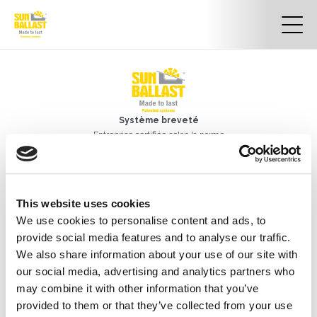
Système breveté
Entreprise certifiée selon la norme
UNI EN ISO 9001:2015
Certificat n° 50 100 13413
Certificat international
de design industriel DM/056946
This website uses cookies
BASIC SBRL
We use cookies to personalise content and ads, to
Siège social :
provide social media features and to analyse our traffic.
Contrada Monticello S.N.C
We also share information about your use of our site with
85042 Lagonegro (PZ)
Siège opérationnel :
our social media, advertising and analytics partners who
Via Danubio, 8
may combine it with other information that you’ve
42124 Reggio Emilia (RE) – Italy
provided to them or that they’ve collected from your use
Tél.
+39 0522 960926