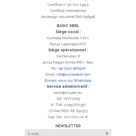
Certificat n° 50 100 13413
Certificat international
de design industriel DM/056946
BASIC SBRL
Siège social :
Contrada Monticello S.N.C
85042 Lagonegro (PZ)
Siège opérationnel :
Via Danubio, 8
Inscription réussi. Vérifiez votre boîte e-mail pour procéder à
42124 Reggio Emilia (RE) – Italy
Il est essentiel d'accepter la politique de confidentialité
Désolé, vous avez rencontré l'erreur suivante:
Le champ Téléphone est obligatoire
Le champ Prénom est obligatoire
Le champ Agence est obligatoire
Le champ E-mail est obligatoire
Le champ Nom est obligatoire
Le champ Ville est obligatoire
E-mail saisi invalide
l'activation
Tél.
+39 0522 960926
Email.
info@sunballast.com
Écrivez-nous sur WhatsApp
Service administratif :
basic@mypec.eu
SDI: W7YVJK9
N° TVA: 02557770357
CCIAA/REA: RE 292573
Cap. Soc. 100.000,00 €
NEWSLETTER