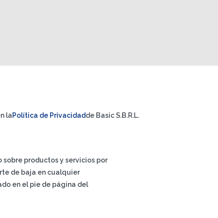
n la
Política de Privacidad
de Basic S.B.R.L.
io sobre productos y servicios por
rte de baja en cualquier
do en el pie de página del