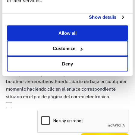
of their services.
Show details
Privacidad*
Allow all
Autorizo el tratamiento de mis datos según lo dispuesto en
la
Política de Privacidad
de Basic S.B.R.L.
Customize
Newsletter
Deny
Al marcar esta casilla, aceptas recibir material publicitario
sobre productos y servicios por Basic S.B.R.L. mediante
boletines informativos. Puedes darte de baja en cualquier
momento haciendo clic en el enlace correspondiente
situado en el pie de página del correo electrónico.