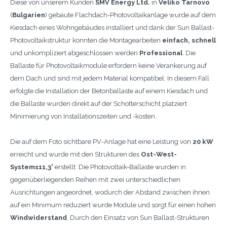
Diese von unserem Kunden
SMV Energy Ltd.
in
Veliko Tarnovo
(
Bulgarien
) gebaute Flachdach-Photovoltaikanlage wurde auf dem
Kiesdach eines Wohngebäudes installiert und dank der Sun Ballast-
Photovoltaikstruktur konnten die Montagearbeiten
einfach, schnell
und unkompliziert abgeschlossen werden
Professional
. Die
Ballaste für Photovoltaikmodule erfordern keine Verankerung auf
dem Dach und sind mit jedem Material kompatibel: In diesem Fall
erfolgte die Installation der Betonballaste auf einem Kiesdach und
die Ballaste wurden direkt auf der Schotterschicht platziert
Minimierung von Installationszeiten und -kosten.
Die auf dem Foto sichtbare PV-Anlage hat eine Leistung von
20 kW
erreicht und wurde mit den Strukturen des
Ost-West-
Systems11,3°
erstellt: Die Photovoltaik-Ballaste wurden in
gegenüberliegenden Reihen mit zwei unterschiedlichen
Ausrichtungen angeordnet, wodurch der Abstand zwischen ihnen
auf ein Minimum reduziert wurde Module und sorgt für einen hohen
Windwiderstand
. Durch den Einsatz von Sun Ballast-Strukturen