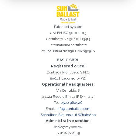
Patented system
UNI EN ISO 9001 2015
Certificate Nr. 50 100 13413
Registrierung erfolgreich. Aktivieren Sie Ihr E-Mail-
Es ist wichtig, die Datenschutzbestimmungen zu akzeptieren
Der folgende Fehler ist leider aufgetreten:
Das E-Mail-Addresse-Feld ist erforderlich
Ungültige E-Mail-Adresse eingegeben
Das Nachname-Feld ist erforderlich
Das Vorname-Feld ist erforderlich
Das Telefon-Feld ist erforderlich
Das Agentur-Feld ist erforderlich
Das Stadt-Feld ist erforderlich
Kontrollkästchen, um mit der Aktivierung fortzufahren
International certificate
of industrial design DM/056946
BASIC SBRL
Registered office:
Contrada Monticello S.N.C
85042 Lagonegro (PZ)
Operational headquarters:
Via Danubio, 8
42124 Reggio Emilia (RE) – Italy
Tel.
0522 960926
Email.
info@sunballast.com
Schreiben Sie uns auf WhatsApp
Administrative section:
basic@mypec.eu
SDI: W7YVJK9