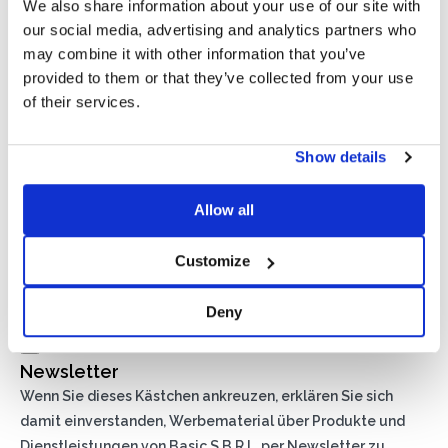
We also share information about your use of our site with
our social media, advertising and analytics partners who
may combine it with other information that you’ve
provided to them or that they’ve collected from your use
of their services.
Show details
Allow all
Customize
Privacy*
Ich genehmige die Verarbeitung meiner Daten gemäß den
Deny
Bestimmungen der Datenschutzrichtlinie
von Basic S.B.R.L.
Newsletter
Wenn Sie dieses Kästchen ankreuzen, erklären Sie sich
damit einverstanden, Werbematerial über Produkte und
Dienstleistungen von Basic S.B.R.L. per Newsletter zu