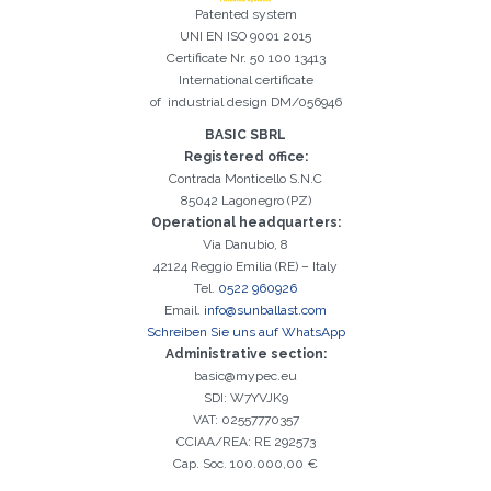
Patented system
UNI EN ISO 9001 2015
Certificate Nr. 50 100 13413
Registrierung erfolgreich. Aktivieren Sie Ihr E-Mail-
International certificate
Es ist wichtig, die Datenschutzbestimmungen zu akzeptieren
Der folgende Fehler ist leider aufgetreten:
Das E-Mail-Addresse-Feld ist erforderlich
Ungültige E-Mail-Adresse eingegeben
Das Nachname-Feld ist erforderlich
Das Vorname-Feld ist erforderlich
Das Telefon-Feld ist erforderlich
Das Agentur-Feld ist erforderlich
Das Stadt-Feld ist erforderlich
Kontrollkästchen, um mit der Aktivierung fortzufahren
of industrial design DM/056946
BASIC SBRL
Registered office:
Contrada Monticello S.N.C
85042 Lagonegro (PZ)
Operational headquarters:
Via Danubio, 8
42124 Reggio Emilia (RE) – Italy
Tel.
0522 960926
Email.
info@sunballast.com
Schreiben Sie uns auf WhatsApp
Administrative section:
basic@mypec.eu
SDI: W7YVJK9
VAT: 02557770357
CCIAA/REA: RE 292573
Cap. Soc. 100.000,00 €