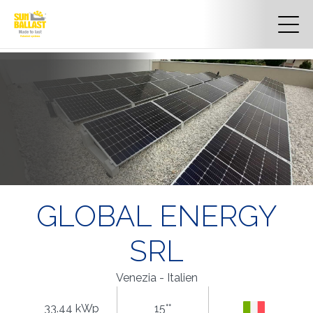
GLOBAL ENERGY
SRL
Venezia - Italien
33.44 kWp
15°°