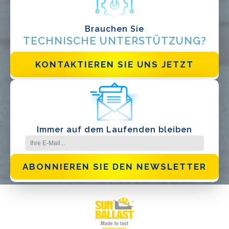
Brauchen Sie
Ich habe die
Datenschutzbestimmungen gelesen und akzeptiere
sie*
TECHNISCHE UNTERSTÜTZUNG?
KONTAKTIEREN SIE UNS JETZT
Immer auf dem Laufenden bleiben
ABONNIEREN SIE DEN NEWSLETTER