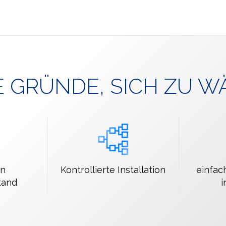
E GRÜNDE, SICH ZU W
en
Kontrollierte Installation
einfac
tand
i