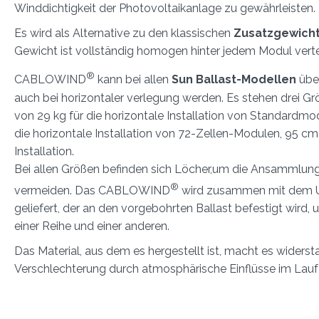
Winddichtigkeit der Photovoltaikanlage zu gewährleisten.
Es wird als Alternative zu den klassischen
Zusatzgewich
Gewicht ist vollständig homogen hinter jedem Modul vertei
®
CABLOWIND
kann bei allen
Sun Ballast-Modellen
über
auch bei horizontaler verlegung werden. Es stehen drei G
von 29 kg für die horizontale Installation von Standardmo
die horizontale Installation von 72-Zellen-Modulen, 95 cm 
Installation.
Bei allen Größen befinden sich Löcher,um die Ansammlun
®
vermeiden. Das CABLOWIND
wird zusammen mit dem 
geliefert, der an den vorgebohrten Ballast befestigt wird,
einer Reihe und einer anderen.
Das Material, aus dem es hergestellt ist, macht es widers
Verschlechterung durch atmosphärische Einflüsse im Laufe