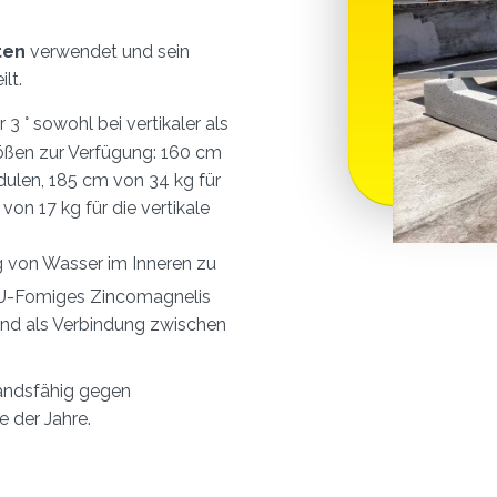
ten
verwendet und sein
lt.
 3 ° sowohl bei vertikaler als
rößen zur Verfügung: 160 cm
dulen, 185 cm von 34 kg für
von 17 kg für die vertikale
g von Wasser im Inneren zu
1
2
3
4
5
6
7
8
U-Fomiges Zincomagnelis
 und als Verbindung zwischen
tandsfähig gegen
 der Jahre.