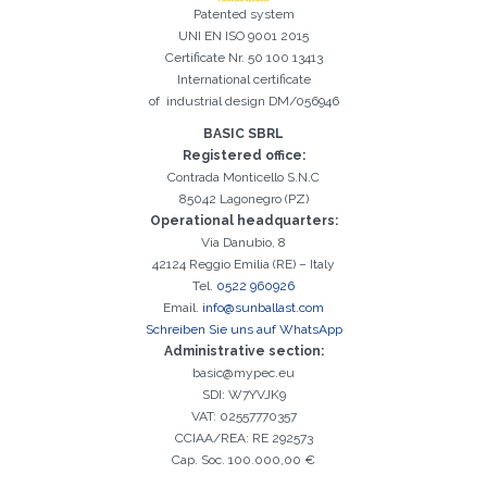
Patented system
UNI EN ISO 9001 2015
Certificate Nr. 50 100 13413
Registrierung erfolgreich. Aktivieren Sie Ihr E-Mail-
International certificate
Es ist wichtig, die Datenschutzbestimmungen zu akzeptieren
Der folgende Fehler ist leider aufgetreten:
Das E-Mail-Addresse-Feld ist erforderlich
Ungültige E-Mail-Adresse eingegeben
Das Nachname-Feld ist erforderlich
Das Vorname-Feld ist erforderlich
Das Telefon-Feld ist erforderlich
Das Agentur-Feld ist erforderlich
Das Stadt-Feld ist erforderlich
Kontrollkästchen, um mit der Aktivierung fortzufahren
of industrial design DM/056946
BASIC SBRL
Registered office:
Contrada Monticello S.N.C
85042 Lagonegro (PZ)
Operational headquarters:
Via Danubio, 8
42124 Reggio Emilia (RE) – Italy
Tel.
0522 960926
Email.
info@sunballast.com
Schreiben Sie uns auf WhatsApp
Administrative section:
basic@mypec.eu
SDI: W7YVJK9
VAT: 02557770357
CCIAA/REA: RE 292573
Cap. Soc. 100.000,00 €