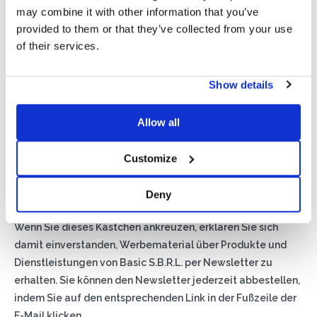
may combine it with other information that you’ve
provided to them or that they’ve collected from your use
of their services.
Show details
Allow all
Privacy*
Ich genehmige die Verarbeitung meiner Daten gemäß den
Customize
Bestimmungen der Datenschutzrichtlinie
von Basic S.B.R.L.
Deny
Newsletter
Wenn Sie dieses Kästchen ankreuzen, erklären Sie sich
damit einverstanden, Werbematerial über Produkte und
Dienstleistungen von Basic S.B.R.L. per Newsletter zu
erhalten. Sie können den Newsletter jederzeit abbestellen,
indem Sie auf den entsprechenden Link in der Fußzeile der
E-Mail klicken.