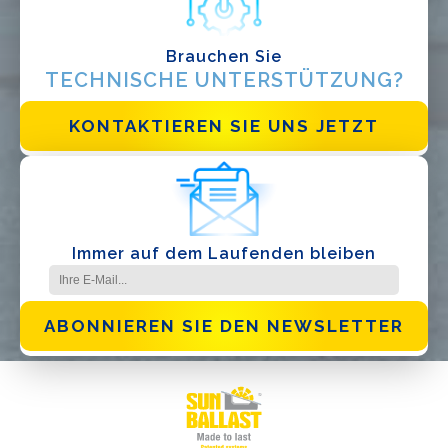
Brauchen Sie
Ich habe die
Datenschutzbestimmungen gelesen und akzeptiere
sie*
TECHNISCHE UNTERSTÜTZUNG?
KONTAKTIEREN SIE UNS JETZT
Immer auf dem Laufenden bleiben
ABONNIEREN SIE DEN NEWSLETTER