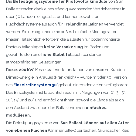
Die
Befestigungssysteme für Photovoltaikmodule
von Sun
Ballast werden dank eines ständig wachsenden Vertriebsnetzes in
über 30 Ländern eingesetzt und können sowohl für
Flachdachsysteme als auch für Freilandinstallationen verwendet
werden. Sie ermöglichen eine äußerst einfache Montage aller
Phasen. Tatsächlich erfordern die Ballasten für bodenmontierte
Photovoltaikanlagen
keine Verankerung
im Boden und
gewährleisten eine
hohe Stabilität
auch bei starken
atmosphärischen Belastungen.
Dieses
200 kW
-Kesselkraftwerk – installiert von unserem Kunden
Dimeo-Energie in Araules (Frankreich) – wurde mit der 30° Version
des
Einzelreihesystem 30°
gebaut, einem der vielen verfügbaren:
Das Einzelsystem ist tatsächlich auch mit Neigungen von 0°, 3°, 5°,
10°, 15° und 20° und ermöglicht Ihnen, sowohl die Länge als auch
den Abstand zwischen den Ballastenreihen
einfach zu
modulieren.
Die Befestigungssysteme von
Sun Ballast können auf allen Arten
von ebenen Flächen
(Ummantelte Oberflächen, Gründächer, Kies,