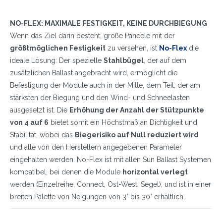
WIE GEHT'S?*
Installateur
NO-FLEX: MAXIMALE FESTIGKEIT, KEINE DURCHBIEGUNG
Designer
Wenn das Ziel darin besteht, große Paneele mit der
EPC
größtmöglichen Festigkeit
zu versehen, ist
No-Flex
die
ideale Lösung: Der spezielle
Stahlbügel
, der auf dem
Verteiler
zusätzlichen Ballast angebracht wird, ermöglicht die
Andere
Befestigung der Module auch in der Mitte, dem Teil, der am
stärksten der Biegung und den Wind- und Schneelasten
ausgesetzt ist. Die
Erhöhung der Anzahl der Stützpunkte
von 4 auf 6
bietet somit ein Höchstmaß an Dichtigkeit und
Stabilität, wobei das
Biegerisiko auf Null reduziert wird
und alle von den Herstellern angegebenen Parameter
eingehalten werden. No-Flex ist mit allen Sun Ballast Systemen
kompatibel, bei denen die Module
horizontal verlegt
werden (Einzelreihe, Connect, Ost-West, Segel), und ist in einer
breiten Palette von Neigungen von 3° bis 30° erhältlich.