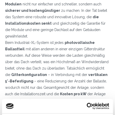
Modulen
nicht nur einfacher und schneller, sondern auch
sicherer und kostengünstiger
zu machen. In der Tat bietet
das System eine robuste und innovative Lösung, die
die
Installationskosten senkt
und gleichzeitig die Garantie für
die Module und eine geringe Dachlast auf den Gebäuden
gewährleistet.
Beim Industrial-XL-System ist jedes
photovoltaische
Ballastteil
mit allen anderen in einer einzigen Gitterstruktur
verbunden. Auf diese Weise werden die Lasten gleichmäßig
über das Dach verteilt, was ein Höchstmaß an Windwiderstand
bietet, ohne das Dach zu überlasten. Tatsächlich ermöglicht
die
Gitterkonfiguration
– in Verbindung mit der
vertikalen
5°-Befestigung
– eine Reduzierung der Anzahl der Ballaste,
wodurch nicht nur das Gesamtgewicht der Anlage, sondern
auch die Installationszeit und die
Kosten pro kW
der Anlage
verringert werden.
Durch die Befestigung der Paneele an der Längsseite kann
auch das volle Potenzial der modernen
halbgeschnittenen