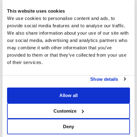
Zellen
ausgeschöpft werden, wodurch die Verschattung
This website uses cookies
gemanagt und
die Effizienz
der Paneele
maximiert wird
.
We use cookies to personalise content and ads, to
.
provide social media features and to analyse our traffic.
Die besonderen Merkmale des Industrial-XL-Systems bieten
We also share information about your use of our site with
somit ein perfektes
Gleichgewicht zwischen Kosten,
our social media, advertising and analytics partners who
Belastung und Sicherheit
, optimieren die
may combine it with other information that you’ve
Ausführungskosten und sorgen dafür, dass PV-Anlagen –
provided to them or that they’ve collected from your use
insbesondere solche, die auf großen
Industriegebäuden
of their services.
installiert werden – ein Höchstmaß an Zuverlässigkeit
genießen, selbst wenn Paneele mit einer
Länge von mehr als
Show details
zwei Metern
verwendet werden.
Allow all
MONO-XL: EINFACH, SOLIDE UND MODULAR
Customize
Die Sun Ballast-Produktpalette für Photovoltaikanlagen umfasst
zahlreiche Modelle, die für große Module geeignet sind. Das
Deny
Mono-XL-System
, das in
zwei Versionen von 5° und 10°
erhältlich ist, bietet Planern und Installateuren eine einfache,