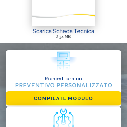
Progettista
EPC
Distributore
Scarica Scheda Tecnica
Altro
2,34 MB
Richiedi ora un
PREVENTIVO PERSONALIZZATO
COMPILA IL MODULO
Ho letto e accetto la
Privacy Policy*