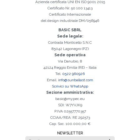
Azienda certificata
UNI EN ISO 9001 2015
Certificato Nr. 50 100 13413
Certificato Internazionale
del design industriale DM/056946
BASIC SBRL
Sede legale:
Contrada Monticello S.N.C
85042 Lagonegro (PZ)
Sede operativa
Via Danubio, 8
42124 Reggio Emilia (RE) – Italia
Tel.
0522 960926
Email.
info@sunballast.com
Scrivici su WhatsApp
Sezione amministrativa:
basic@mypec.eu
SDI: W7YVJK9
P.IVA 02557770357
CCIAA/REA: RE 292573
Cap. Soc. 100.000,00 €
NEWSLETTER