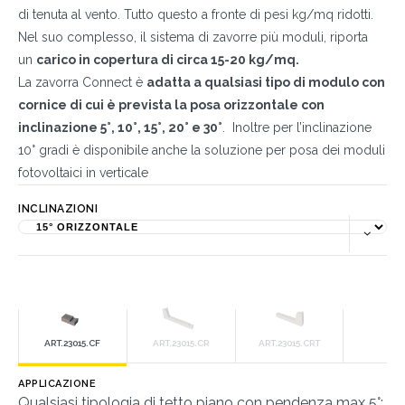
di tenuta al vento. Tutto questo a fronte di pesi kg/mq ridotti.
Nel suo complesso, il sistema di zavorre più moduli, riporta
un
carico in copertura di circa 15-20 kg/mq.
La zavorra Connect è
adatta a qualsiasi tipo di modulo con
cornice di cui è prevista la posa orizzontale con
inclinazione 5°, 10°, 15°, 20° e 30°
. Inoltre per l’inclinazione
10° gradi è disponibile anche la soluzione per posa dei moduli
fotovoltaici in verticale
INCLINAZIONI
ART.23015.CF
ART.23015.CR
ART.23015.CRT
APPLICAZIONE
Qualsiasi tipologia di tetto piano con pendenza max 5°;