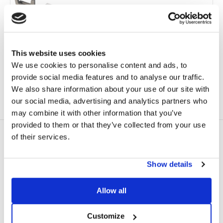
TETTI CON
CARICHI BASSI
ADATTO A ZONE
100% PRODOTTO
PENDENZA
IN COPERTURA
VENTOSE
RICICLABILE
COLORI
This website uses cookies
DISPONIBILI
We use cookies to personalise content and ads, to
provide social media features and to analyse our traffic.
CONTATTACI PER SAPERNE DI PIÙ
We also share information about your use of our site with
our social media, advertising and analytics partners who
DESCRIZIONE &
FAQ
VIDEO MONTAGGIO
SCHEDA TECNICA
may combine it with other information that you’ve
provided to them or that they’ve collected from your use
MAI STATO COSÌ SEMPLICE DA MONTARE!
of their services.
Con il sistema Sun Ballast Connect l’azienda fa un ulteriore
passo in avanti nella direzione della mission aziendale:
Show details
contribuire alla
riduzione dei costi dell’energia
rinnovabile
per il raggiungimento dell’autosostentamento.
Allow all
Di fatto questo sistema semplifica e agevola l’installazione
dell’impianto fotovoltaico su coperture piane. Le zavorre sono
Customize
dotate di un dente che fa da alloggio al modulo impedendone