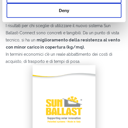
lo svincolamento migliorando la tenuta. La distanza tra le file è
Deny
data dalla misura del modulo, quindi, mettendo in squadro la
prima fila, il resto viene da sé, più semplice e veloce che mai.
I risultati per chi sceglie di utilizzare il nuovo sistema Sun
Ballast-Connect sono concreti e tangibili. Da un punto di vista
tecnico, si ha un
miglioramento della resistenza al vento
con minor carico in copertura (kg/mq).
In termini economici c’è un reale abbattimento dei costi di
acquisto, di trasporto e di tempi di posa.
DI COSA DI OCCUPI?*
Installatore