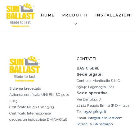
HOME
PRODOTTI
INSTALLAZIONI
CONTATTI
BASIC SBRL
Sede legale:
Contrada Monticello S.N.C
85042 Lagonegro (PZ)
Sistema brevettato
Sede operativa
Azienda certificata
UNI EN ISO 9001
Via Danubio, 8
2015
42124 Reggio Emilia (RE) – Italia
Certificato Nr. 50 100 13413
Tel.
0522 960926
Certificato Internazionale
Email.
info@sunballast.com
del design industriale DM/056946
Scrivici su WhatsApp