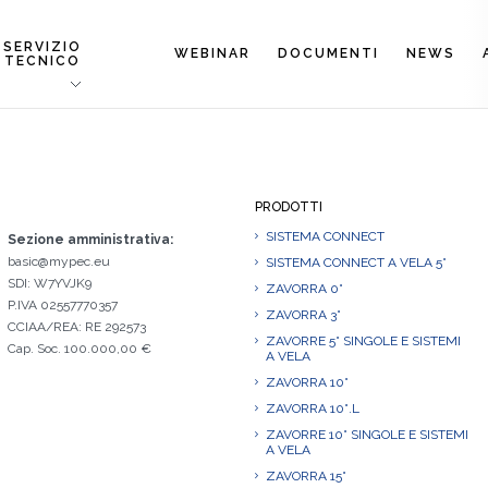
SERVIZIO
WEBINAR
DOCUMENTI
NEWS
TECNICO
PRODOTTI
SISTEMA CONNECT
Sezione amministrativa:
basic@mypec.eu
SISTEMA CONNECT A VELA 5°
SDI: W7YVJK9
ZAVORRA 0°
P.IVA 02557770357
ZAVORRA 3°
CCIAA/REA: RE 292573
ZAVORRE 5° SINGOLE E SISTEMI
Cap. Soc. 100.000,00 €
A VELA
ZAVORRA 10°
ZAVORRA 10°.L
ZAVORRE 10° SINGOLE E SISTEMI
A VELA
ZAVORRA 15°