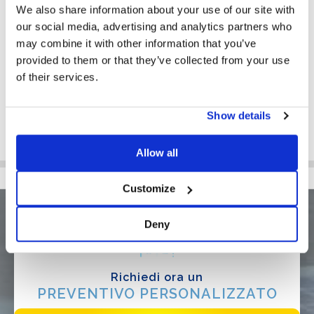
l’
efficienza
della distribuzione e le opinioni espresse
We also share information about your use of our site with
direttamente da migliaia di installatori durante numerosi
our social media, advertising and analytics partners who
sondaggi.
may combine it with other information that you’ve
Per questo da oltre vent’anni EUPD – Research è riconosciuta in
provided to them or that they’ve collected from your use
tutto il mondo per la credibilità e la serietà delle sue
of their services.
certificazioni, e la nomina di “Top Brand PV 2023 – Mounting”
ottenuta da Sun Ballast rappresenta un’ulteriore e
Show details
importantissima dimostrazione di
qualità, affidabilità ed
esperienza
.
Allow all
Customize
Deny
Richiedi ora un
PREVENTIVO PERSONALIZZATO