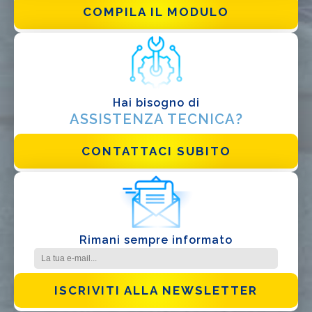
COMPILA IL MODULO
DI COSA DI OCCUPI?*
Installatore
Progettista
EPC
Hai bisogno di
Distributore
ASSISTENZA TECNICA?
Altro
CONTATTACI SUBITO
Rimani sempre informato
Ho letto e accetto la
Privacy Policy*
ISCRIVITI ALLA NEWSLETTER