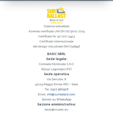
Sistema brevettato
Azienda certificata
UNI EN ISO 9001 2015
Certificato Nr. 50 100 13413
Certificato Internazionale
del design industriale DM/056946
BASIC SBRL
Sede legale:
Contrada Monticello S.N.C
Iscrizione effettuata con successo. Verificare la propria casella e-
È indispensabile accettare la Privacy Policy
Spiacenti, si è verificato il seguente errore:
Il campo Cognome è obbligatorio
Il campo Telefono è obbligatorio
Il campo Azienda è obbligatorio
Il campo E-mail è obbligatorio
Il campo Nome è obbligatorio
Il campo Città è obbligatorio
E-mail inserita non valida
mail per procedere all'attivazione
85042 Lagonegro (PZ)
Sede operativa
Via Danubio, 8
42124 Reggio Emilia (RE) – Italia
Tel.
0522 960926
Email.
info@sunballast.com
Scrivici su WhatsApp
Sezione amministrativa:
basic@mypec.eu