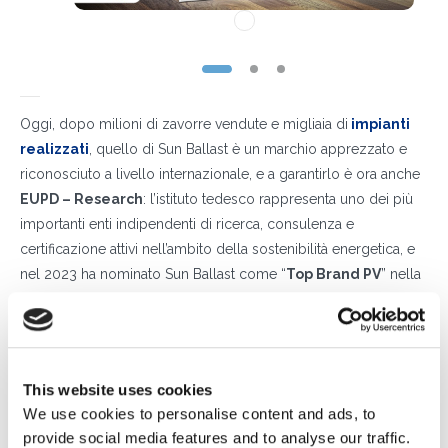
Oggi, dopo milioni di zavorre vendute e migliaia di
impianti
realizzati
, quello di Sun Ballast è un marchio apprezzato e
riconosciuto a livello internazionale, e a garantirlo è ora anche
EUPD – Research
: l’istituto tedesco rappresenta uno dei più
importanti enti indipendenti di ricerca, consulenza e
certificazione attivi nell’ambito della sostenibilità energetica, e
nel 2023 ha nominato Sun Ballast come “
Top Brand PV
” nella
categoria “Mounting”. Un risultato incredibile, frutto della lunga
esperienza, della capacità continua di innovare e soprattutto
del contatto costante con le reali necessità degli installatori.
Il premio è stato assegnato in seguito a un’approfondita analisi
This website uses cookies
di mercato, e ha tenuto conto di fattori fondamentali come la
We use cookies to personalise content and ads, to
qualità
delle strutture, le
performance
commerciali,
provide social media features and to analyse our traffic.