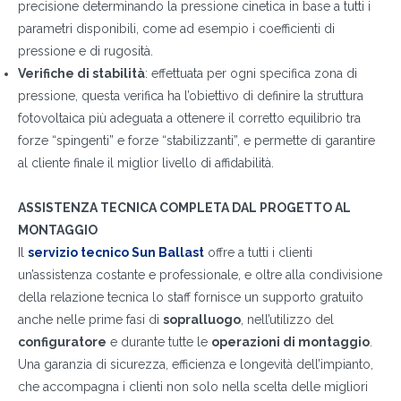
precisione determinando la pressione cinetica in base a tutti i
parametri disponibili, come ad esempio i coefficienti di
pressione e di rugosità.
Verifiche di stabilità
: effettuata per ogni specifica zona di
pressione, questa verifica ha l’obiettivo di definire la struttura
fotovoltaica più adeguata a ottenere il corretto equilibrio tra
forze “spingenti” e forze “stabilizzanti”, e permette di garantire
al cliente finale il miglior livello di affidabilità.
DI COSA DI OCCUPI?*
ASSISTENZA TECNICA COMPLETA DAL PROGETTO AL
Installatore
MONTAGGIO
Il
servizio tecnico Sun Ballast
offre a tutti i clienti
Progettista
un’assistenza costante e professionale, e oltre alla condivisione
EPC
della relazione tecnica lo staff fornisce un supporto gratuito
Distributore
anche nelle prime fasi di
sopralluogo
, nell’utilizzo del
configuratore
e durante tutte le
operazioni di montaggio
.
Altro
Una garanzia di sicurezza, efficienza e longevità dell’impianto,
che accompagna i clienti non solo nella scelta delle migliori