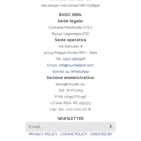
del design industriale DM/056946
BASIC SBRL
Sede legale:
Contrada Monticello S.N.C
85042 Lagonegro (PZ)
Sede operativa
Via Danubio, 8
42124 Reggio Emilia (RE) – Italia
Tel.
0522 960926
Email.
info@sunballast.com
Scrivici su WhatsApp
Sezione amministrativa:
basic@mypec.eu
SDI: W7YVJK9
P.IVA 02557770357
CCIAA/REA: RE 292573
Cap. Soc. 100.000,00 €
NEWSLETTER
PRIVACY POLICY
COOKIE POLICY
CREATED BY