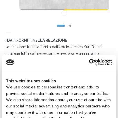
I DATI FORNITI NELLA RELAZIONE
La relazione tecnica fornita dall’Ufficio tecnico Sun Ballast
contiene tutti i dati necessari per realizzare un impianto
fotovoltaico su tetto piano sicuro, produttivo e affidabile. Per
garantire il massimo livello di sicurezza, i calcoli effettuati dai
tecnici sono inoltre definiti sulla base delle
principali
normative di riferimento
– come ad esempio le NTC
This website uses cookies
(Norme tecniche per le costruzioni, D.M. 17/01/2018), la CEI
We use cookies to personalise content and ads, to
82-74 e la UNI ENV 1991-2-4 – e ad alcune specifiche circolari
provide social media features and to analyse our traffic.
We also share information about your use of our site with
emesse dagli enti regolatori (come ad esempio la Circolare 21
our social media, advertising and analytics partners who
Gennaio 2019, n.7 C.S.LL.PP., o la CNR-DT 207/2008).
may combine it with other information that you’ve
La relazione tecnica viene dunque definita sulla base dei
dati