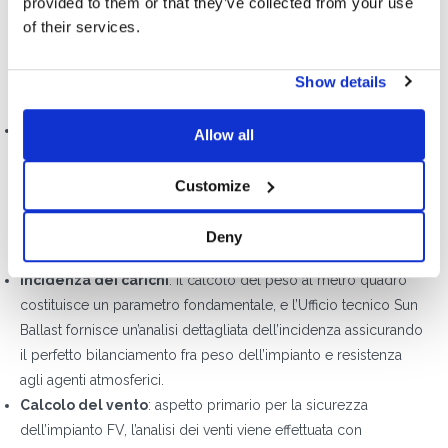
provided to them or that they’ve collected from your use
forniti dal cliente e del quadro normativo
di riferimento, e
of their services.
include alcuni calcoli fondamentali per una corretta
realizzazione dell’impianto.
Fra questi:
Show details
Planimetria completa
: il disegno condiviso nella relazione è
Allow all
realizzato tenendo conto di tutte le specifiche caratteristiche
della copertura, della posizione geografica dell’edificio, della
Customize
tipologia di pannello e della struttura selezionata, e rende sia
le fasi di progetto che di installazione molto più semplici e
Deny
veloci.
Incidenza dei carichi
: il calcolo del peso al metro quadro
costituisce un parametro fondamentale, e l’Ufficio tecnico Sun
Ballast fornisce un’analisi dettagliata dell’incidenza assicurando
il perfetto bilanciamento fra peso dell’impianto e resistenza
agli agenti atmosferici.
Calcolo del vento
: aspetto primario per la sicurezza
dell’impianto FV, l’analisi dei venti viene effettuata con