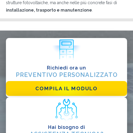
strutture fotovoltaiche, ma anche nelle più concrete fasi di
installazione, trasporto e manutenzione
.
Richiedi ora un
Ho letto e accetto la
Privacy Policy*
PREVENTIVO PERSONALIZZATO
COMPILA IL MODULO
Hai bisogno di