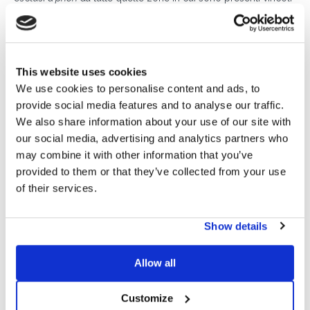
paesaggistici, ma va valutato caso per caso
il corretto e
ottimale inserimento dei pannelli sull’edificio e nel
contesto paesaggistico circostante.
This website uses cookies
Le soluzioni Sun Ballast
We use cookies to personalise content and ads, to
provide social media features and to analyse our traffic.
Nella vasta gamma di prodotti Sun Ballast, vi sono
We also share information about your use of our site with
zavorre con un’inclinazione tale da non essere di
our social media, advertising and analytics partners who
disturbo per il paesaggio circostante l’edificio.
may combine it with other information that you’ve
provided to them or that they’ve collected from your use
Stiamo parlando delle inclinazioni che vanno da 0° e 3°,
of their services.
che sono quelle maggiormente utilizzate quando l’obiettivo è
di impattare il meno possibile dal punto di vista estetico.
Inoltre molto spesso in questo tipo di progetti è necessario
Show details
preservare la copertura da forature di fissaggio. Anche in
questo caso le
zavorre Sun Ballast
sono perfette, perché
Allow all
devono essere solo appoggiate sulla superficie che viene
protetta tramite guaine in gomma che, oltre ad avere azione
Customize
protettiva, impediscono lo scivolamento della zavorra.