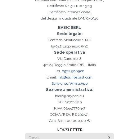
Certificato Nr. 50 100 13413
Certificato Internazionale
del design industriale DM/056946
BASIC SBRL
Sede legale:
Contrada Monticello S.N.C
85042 Lagonegro (PZ)
Sede operativa
Via Danubio, 8
42124 Reggio Emilia (RE) – Italia
Tel.
0522 960926
Email.
info@sunballast.com
Scrivici su WhatsApp
Sezione amministrativa:
basic@mypec.eu
SDI: W7YVJK9
P.IVA 02557770357
CCIAA/REA: RE 292573
Cap. Soc. 100.000,00 €
NEWSLETTER