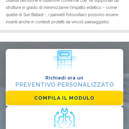
Questa decisione è l’ulteriore conferma che, se supportati da
Progettista
strutture in grado di minimizzarne l’impatto estetico – come
EPC
quelle di Sun Ballast -, i pannelli fotovoltaici possono essere
inseriti anche in contesti protetti da vincoli paesaggistici.
Distributore
Altro
Richiedi ora un
PREVENTIVO PERSONALIZZATO
COMPILA IL MODULO
Ho letto e accetto la
Privacy Policy*