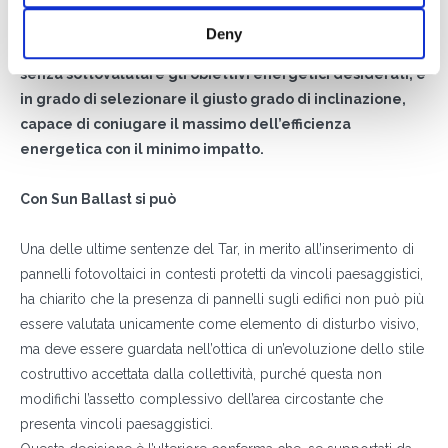
L’ufficio tecnico Sun Ballast, dopo un’attenta valutazione
Deny
degli spazi, della presenza o assenza di parapetti e
senza sottovalutare gli obiettivi energetici desiderati, è
in grado di selezionare il giusto grado di inclinazione,
capace di coniugare il massimo dell’efficienza
energetica con il minimo impatto.
Con Sun Ballast si può
Una delle ultime sentenze del Tar, in merito all’inserimento di
pannelli fotovoltaici in contesti protetti da vincoli paesaggistici,
ha chiarito che la presenza di pannelli sugli edifici non può più
essere valutata unicamente come elemento di disturbo visivo,
ma deve essere guardata nell’ottica di un’evoluzione dello stile
costruttivo accettata dalla collettività, purché questa non
modifichi l’assetto complessivo dell’area circostante che
DI COSA DI OCCUPI?*
presenta vincoli paesaggistici.
Installatore