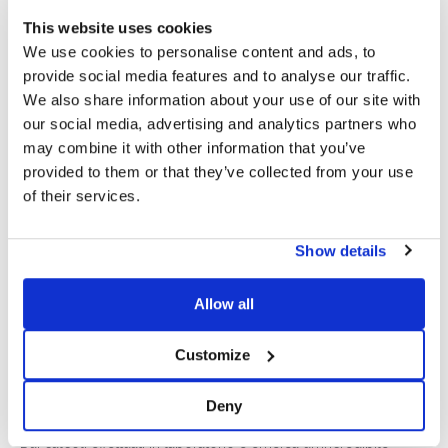
This website uses cookies
We use cookies to personalise content and ads, to
provide social media features and to analyse our traffic.
We also share information about your use of our site with
our social media, advertising and analytics partners who
Standard qualitativi certificati, con straordinari risultati
may combine it with other information that you’ve
ai test di carico
provided to them or that they’ve collected from your use
L’
ufficio Tecnico
e il reparto Ricerca e Sviluppo Sun Ballast,
of their services.
come accade per ogni sistema o accessorio, hanno certificato
la validità di No-Flex tramite
prove di laboratorio
con due
Show details
differenti tipologie di prove di carico: carico distribuito e carico
puntuale.
Allow all
Lo scopo di questo test è studiare eventuali rotture, distacchi e
malfunzionamenti apprezzabili mediante esami visivi e
Customize
conseguenti al sovraccarico di pesi applicati.
I pesi sono stati distribuiti su tutto il pannello, su lati precisi, su
Deny
punti localizzati e anche sulla staffa.
Dai calcoli effettuati in laboratorio è emersa un’incredibile