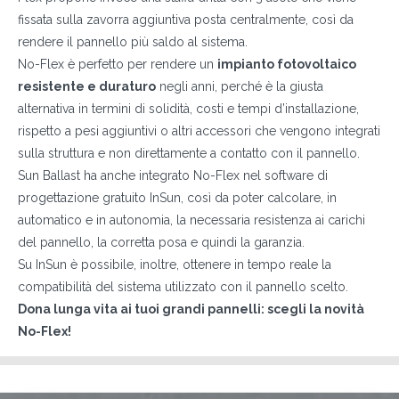
DI COSA DI OCCUPI?*
fissata sulla zavorra aggiuntiva posta centralmente, così da
Installatore
rendere il pannello più saldo al sistema.
Progettista
No-Flex è perfetto per rendere un
impianto fotovoltaico
resistente e duraturo
negli anni, perché è la giusta
EPC
alternativa in termini di solidità, costi e tempi d’installazione,
Distributore
rispetto a pesi aggiuntivi o altri accessori che vengono integrati
Altro
sulla struttura e non direttamente a contatto con il pannello.
Sun Ballast ha anche integrato No-Flex nel software di
progettazione gratuito InSun, così da poter calcolare, in
automatico e in autonomia, la necessaria resistenza ai carichi
del pannello, la corretta posa e quindi la garanzia.
Su InSun è possibile, inoltre, ottenere in tempo reale la
compatibilità del sistema utilizzato con il pannello scelto.
Dona lunga vita ai tuoi grandi pannelli: scegli la novità
No-Flex!