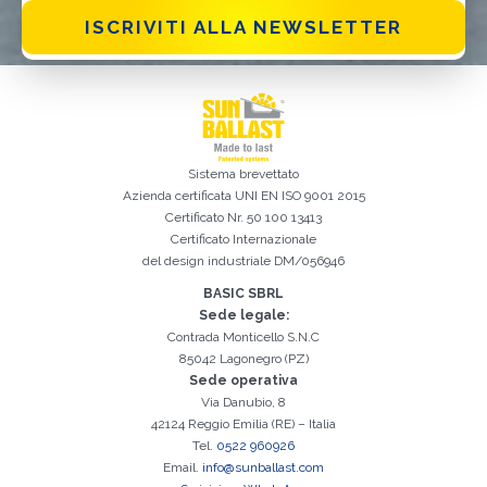
ISCRIVITI ALLA NEWSLETTER
Ho letto e accetto la
Privacy Policy*
Sistema brevettato
Azienda certificata
UNI EN ISO 9001 2015
Certificato Nr. 50 100 13413
Certificato Internazionale
del design industriale DM/056946
BASIC SBRL
Sede legale:
Contrada Monticello S.N.C
85042 Lagonegro (PZ)
Sede operativa
Iscrizione effettuata con successo. Verificare la propria casella e-
Via Danubio, 8
È indispensabile accettare la Privacy Policy
Spiacenti, si è verificato il seguente errore:
Il campo Cognome è obbligatorio
Il campo Telefono è obbligatorio
Il campo Azienda è obbligatorio
Il campo E-mail è obbligatorio
Il campo Nome è obbligatorio
Il campo Città è obbligatorio
E-mail inserita non valida
mail per procedere all'attivazione
42124 Reggio Emilia (RE) – Italia
Tel.
0522 960926
Email.
info@sunballast.com