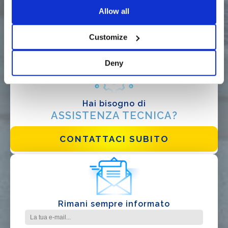
Richiedi ora un
Allow all
PREVENTIVO PERSONALIZZATO
COMPILA IL MODULO
Customize
Deny
Hai bisogno di
ASSISTENZA TECNICA?
DI COSA DI OCCUPI?*
Installatore
CONTATTACI SUBITO
Progettista
EPC
Distributore
Altro
Rimani sempre informato