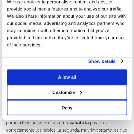
We use cookies to personalise content and ads, to
provide social media features and to analyse our traffic.
We also share information about your use of our site with
El sistema Standard, gracias a su gran variedad de
our social media, advertising and analytics partners who
inclinaciones, puede tener un peso variable y adaptarse así a
may combine it with other information that you’ve
las necesidades estructurales de la cubierta; esto, sin
provided to them or that they’ve collected from your use
embargo, no se traduce en una menor resistencia al viento.
of their services.
Además de ser
muy resistente a la acción del viento
,
puede también hacerse todavía más sólido y estable con el
Show details
añadido de los
pesos suplementarios
que, con su forma en
“U”, son perfectos para su acoplamiento a los soportes de
Allow all
hormigón sin necesidad de practicar ningún tipo de agujero
de fijación. Otro accesorio realizado para su uso en todos los
Customize
sistemas Sun Ballast, incluido el sistema Standard, con la
finalidad de aumentar al máximo la resistencia de la instalación
Deny
frente al viento es
Cablowind
.
Cablowind es un elemento que combina
dos funciones
. Su
primera función es el uso como
canaleta
para alojar
correctamente los cables; la segunda, muy importante, es que