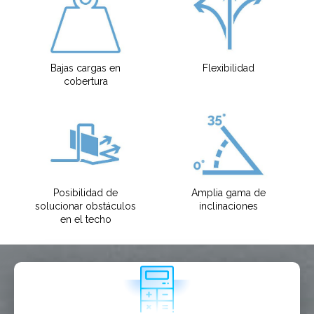
Diseñador
EPC
Distribuidor
Bajas cargas en
Flexibilidad
Otro
cobertura
Posibilidad de
Amplia gama de
solucionar obstáculos
inclinaciones
en el techo
He leido y acepto la
politica de privacidad*