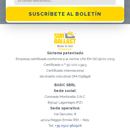
SUSCRÍBETE AL BOLETÍN
Registro exitoso. Verifique su casilla de correo electrónico para
El campo Correo Electrónico es obligatorio
Debemos aceptar la Política de privacidad
Lo sentimos, se produjo el siguiente error:
Correo Electrónico ingresado no válido
El campo Teléfono es obligatorio
El campo Apellido es obligatorio
El campo Nombre es obligatorio
El campo Agencia es obligatorio
El campo Ciudad es obligatorio
continuar con la activación
Sistema patentado
Empresa certificada conforme a la norma UNI EN ISO 9001:2015
Certificado n.º 50 100 13413
Certificado internacional
de diseño industrial DM/056946
BASIC SBRL
Sede social:
Contrada Monticello S.N.C
85042 Lagonegro (PZ)
Sede operativa:
Via Danubio, 8
42124 Reggio Emilia (RE) – Italy
Tel.
+39 0522 960926