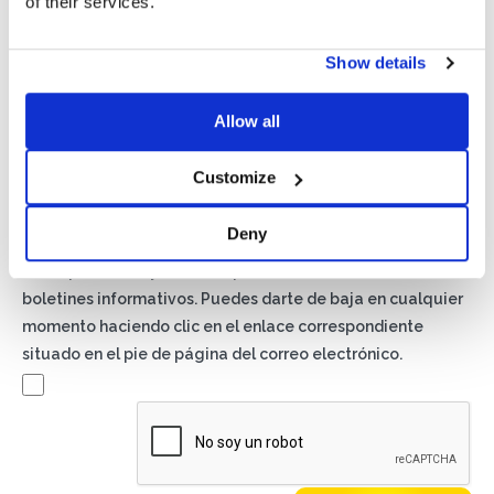
of their services.
Show details
Privacidad*
Allow all
Autorizo el tratamiento de mis datos según lo dispuesto en
la
Política de Privacidad
de Basic S.B.R.L.
Customize
Newsletter
Deny
Al marcar esta casilla, aceptas recibir material publicitario
sobre productos y servicios por Basic S.B.R.L. mediante
boletines informativos. Puedes darte de baja en cualquier
momento haciendo clic en el enlace correspondiente
situado en el pie de página del correo electrónico.