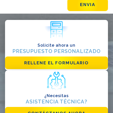
¿QUÉ HACES?*
Instalador
Diseñador
EPC
Distribuidor
Solicite ahora un
PRESUPUESTO PERSONALIZADO
Otro
RELLENE EL FORMULARIO
¿Necesitas
ASISTENCIA TÉCNICA?
He leido y acepto la
politica de privacidad*