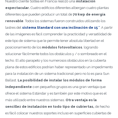
Nuestro cliente Soltea en Francia realizó una
instalación
espectacular.
Cuatro edificios diferentes albergan cuatro plantas
diferentes que pueden producir un total de
70 kwp de energía
renovable
. Todos los sistemas fueron construidos utilizando los
lastres del
sistema Standard con una inclinación de 15 °
. A partir
de las imágenes es fácil comprender la practicidad y versatilidad de
este tipo de sistema que le permite tener absoluta libertad en el
posicionamiento de los
módulos fotovoltaicos
, logrando
solucionar fácilmente todos los obstáculos y / o sombreado en el
techo. El alto parapeto y los numerosos obstáculos en la cubierta
plana de estos edificios podrían haber representado un impedimento
para la instalación de un sistema tradicional pero no lo es para Sun
Ballast.
La posibilidad de instalar los módulos de forma
independiente
o en pequeños grupos es una gran ventaja que
ofrece el sistema Estándar y es también por este motivo que es el
más utilizado entre nuestros sistemas.
Otra ventaja es la
sencillez de instalación en todo tipo de cubiertas,
de hecho
es fácil colocar nuestros soportes incluso en superficies cubiertas de