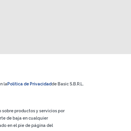
n la
Política de Privacidad
de Basic S.B.R.L.
io sobre productos y servicios por
rte de baja en cualquier
do en el pie de página del