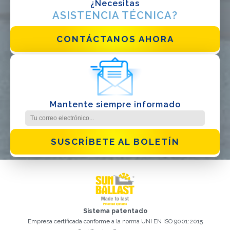
¿Necesitas
ASISTENCIA TÉCNICA?
He leido y acepto la
politica de privacidad*
CONTÁCTANOS AHORA
Mantente siempre informado
SUSCRÍBETE AL BOLETÍN
Sistema patentado
Empresa certificada conforme a la norma UNI EN ISO 9001:2015