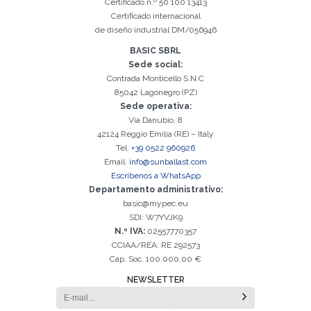
Certificado n.º 50 100 13413
Certificado internacional
Registro exitoso. Verifique su casilla de correo electrónico para
El campo Correo Electrónico es obligatorio
Debemos aceptar la Política de privacidad
Lo sentimos, se produjo el siguiente error:
Correo Electrónico ingresado no válido
El campo Teléfono es obligatorio
El campo Apellido es obligatorio
El campo Nombre es obligatorio
El campo Agencia es obligatorio
El campo Ciudad es obligatorio
continuar con la activación
de diseño industrial DM/056946
BASIC SBRL
Sede social:
Contrada Monticello S.N.C
85042 Lagonegro (PZ)
Sede operativa:
Via Danubio, 8
42124 Reggio Emilia (RE) – Italy
Tel.
+39 0522 960926
Email.
info@sunballast.com
Escríbenos a WhatsApp
Departamento administrativo:
basic@mypec.eu
SDI: W7YVJK9
N.º IVA:
02557770357
CCIAA/REA: RE 292573
Cap. Soc. 100.000,00 €
NEWSLETTER