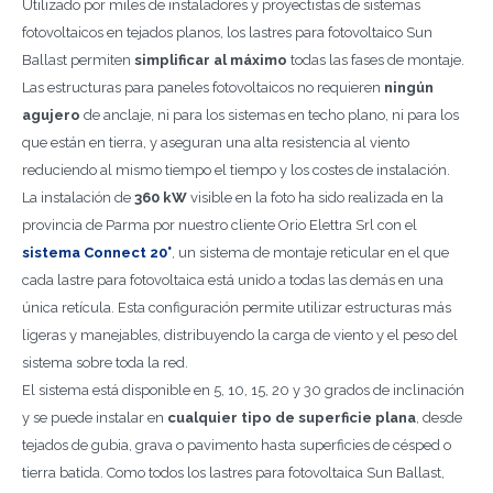
Utilizado por miles de instaladores y proyectistas de sistemas
fotovoltaicos en tejados planos, los lastres para fotovoltaico Sun
Ballast permiten
simplificar al máximo
todas las fases de montaje.
Las estructuras para paneles fotovoltaicos no requieren
ningún
agujero
de anclaje, ni para los sistemas en techo plano, ni para los
que están en tierra, y aseguran una alta resistencia al viento
reduciendo al mismo tiempo el tiempo y los costes de instalación.
La instalación de
360 kW
visible en la foto ha sido realizada en la
provincia de Parma por nuestro cliente Orio Elettra Srl con el
sistema Connect 20°
, un sistema de montaje reticular en el que
cada lastre para fotovoltaica está unido a todas las demás en una
única retícula. Esta configuración permite utilizar estructuras más
ligeras y manejables, distribuyendo la carga de viento y el peso del
sistema sobre toda la red.
El sistema está disponible en 5, 10, 15, 20 y 30 grados de inclinación
y se puede instalar en
cualquier tipo de superficie plana
, desde
tejados de gubia, grava o pavimento hasta superficies de césped o
tierra batida. Como todos los lastres para fotovoltaica Sun Ballast,