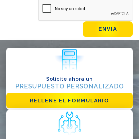
¿QUÉ HACES?*
Instalador
Diseñador
EPC
Distribuidor
Otro
Solicite ahora un
PRESUPUESTO PERSONALIZADO
RELLENE EL FORMULARIO