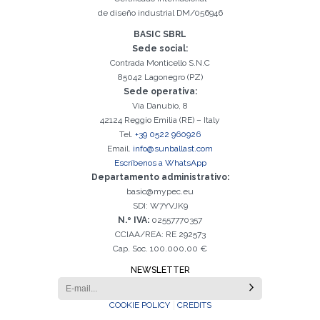
Registro exitoso. Verifique su casilla de correo electrónico para
El campo Correo Electrónico es obligatorio
Debemos aceptar la Política de privacidad
Lo sentimos, se produjo el siguiente error:
Correo Electrónico ingresado no válido
El campo Teléfono es obligatorio
El campo Apellido es obligatorio
El campo Nombre es obligatorio
El campo Agencia es obligatorio
El campo Ciudad es obligatorio
continuar con la activación
de diseño industrial DM/056946
BASIC SBRL
Sede social:
Contrada Monticello S.N.C
85042 Lagonegro (PZ)
Sede operativa:
Via Danubio, 8
42124 Reggio Emilia (RE) – Italy
Tel.
+39 0522 960926
Email.
info@sunballast.com
Escríbenos a WhatsApp
Departamento administrativo:
basic@mypec.eu
SDI: W7YVJK9
N.º IVA:
02557770357
CCIAA/REA: RE 292573
Cap. Soc. 100.000,00 €
NEWSLETTER
COOKIE POLICY
CREDITS