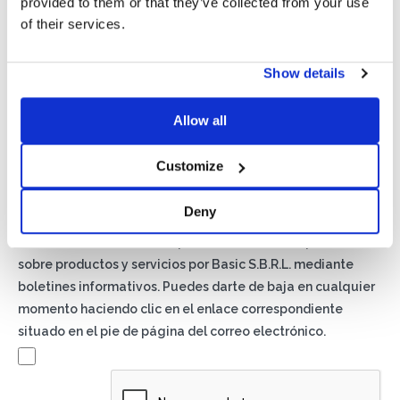
provided to them or that they’ve collected from your use
of their services.
Show details
Allow all
Privacidad*
Autorizo el tratamiento de mis datos según lo dispuesto en
Customize
la
Política de Privacidad
de Basic S.B.R.L.
Deny
Newsletter
Al marcar esta casilla, aceptas recibir material publicitario
sobre productos y servicios por Basic S.B.R.L. mediante
boletines informativos. Puedes darte de baja en cualquier
momento haciendo clic en el enlace correspondiente
situado en el pie de página del correo electrónico.