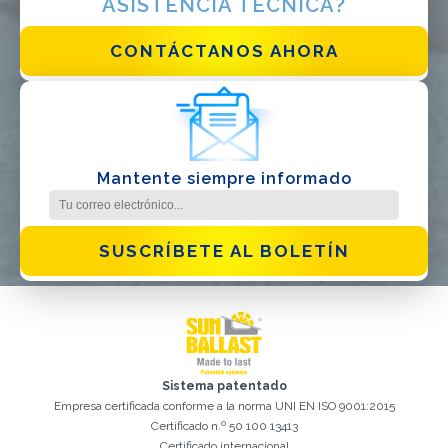
ASISTENCIA TÉCNICA?
He leido y acepto la
politica de privacidad*
CONTÁCTANOS AHORA
Mantente siempre informado
SUSCRÍBETE AL BOLETÍN
Sistema patentado
Empresa certificada conforme a la norma UNI EN ISO 9001:2015
Certificado n.º 50 100 13413
Certificado internacional