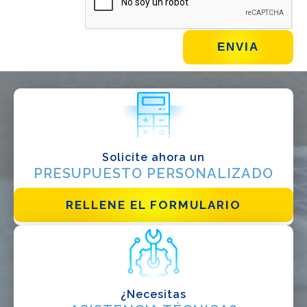
¿QUÉ HACES?*
Instalador
Diseñador
EPC
Distribuidor
Solicite ahora un
Otro
PRESUPUESTO PERSONALIZADO
RELLENE EL FORMULARIO
¿Necesitas