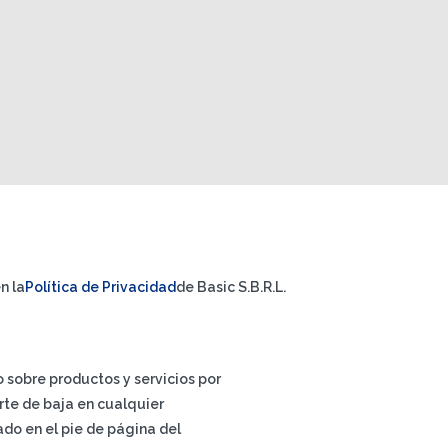
n la
Política de Privacidad
de Basic S.B.R.L.
io sobre productos y servicios por
rte de baja en cualquier
do en el pie de página del