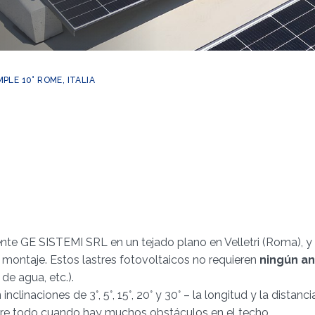
MPLE 10° ROME, ITALIA
ente GE SISTEMI SRL en un tejado plano en Velletri (Roma), y
montaje. Estos lastres fotovoltaicos no requieren
ningún an
 de agua, etc.).
clinaciones de 3°, 5°, 15°, 20° y 30° – la longitud y la distanci
bre todo cuando hay muchos obstáculos en el techo.