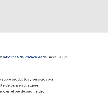
n la
Política de Privacidad
de Basic S.B.R.L.
io sobre productos y servicios por
rte de baja en cualquier
do en el pie de página del