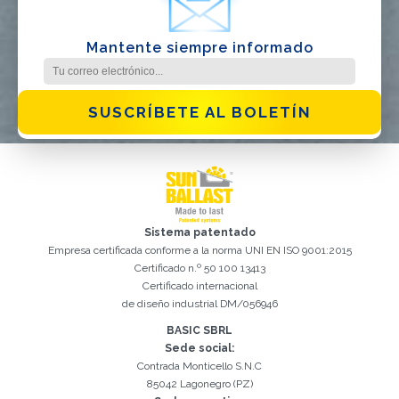
Mantente siempre informado
SUSCRÍBETE AL BOLETÍN
Sistema patentado
Empresa certificada conforme a la norma UNI EN ISO 9001:2015
Certificado n.º 50 100 13413
Certificado internacional
de diseño industrial DM/056946
Registro exitoso. Verifique su casilla de correo electrónico para
El campo Correo Electrónico es obligatorio
Debemos aceptar la Política de privacidad
Lo sentimos, se produjo el siguiente error:
Correo Electrónico ingresado no válido
El campo Teléfono es obligatorio
El campo Apellido es obligatorio
El campo Nombre es obligatorio
El campo Agencia es obligatorio
El campo Ciudad es obligatorio
continuar con la activación
BASIC SBRL
Sede social:
Contrada Monticello S.N.C
85042 Lagonegro (PZ)