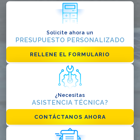
Instalador
Diseñador
EPC
Solicite ahora un
Distribuidor
PRESUPUESTO PERSONALIZADO
Otro
RELLENE EL FORMULARIO
¿Necesitas
ASISTENCIA TÉCNICA?
He leido y acepto la
politica de privacidad*
CONTÁCTANOS AHORA