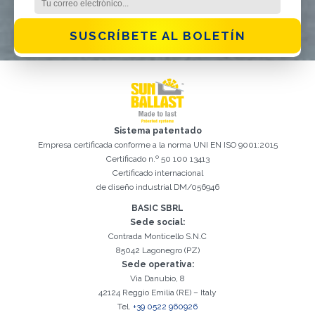
SUSCRÍBETE AL BOLETÍN
Sistema patentado
Empresa certificada conforme a la norma UNI EN ISO 9001:2015
Certificado n.º 50 100 13413
Certificado internacional
de diseño industrial DM/056946
Registro exitoso. Verifique su casilla de correo electrónico para
El campo Correo Electrónico es obligatorio
Debemos aceptar la Política de privacidad
Lo sentimos, se produjo el siguiente error:
Correo Electrónico ingresado no válido
El campo Teléfono es obligatorio
El campo Apellido es obligatorio
El campo Nombre es obligatorio
El campo Agencia es obligatorio
El campo Ciudad es obligatorio
continuar con la activación
BASIC SBRL
Sede social:
Contrada Monticello S.N.C
85042 Lagonegro (PZ)
Sede operativa:
Via Danubio, 8
42124 Reggio Emilia (RE) – Italy
Tel.
+39 0522 960926