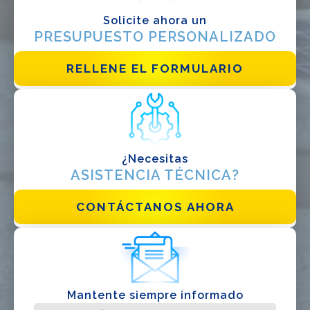
Solicite ahora un
EPC
PRESUPUESTO PERSONALIZADO
Distribuidor
RELLENE EL FORMULARIO
Otro
¿Necesitas
ASISTENCIA TÉCNICA?
CONTÁCTANOS AHORA
He leido y acepto la
politica de privacidad*
Mantente siempre informado