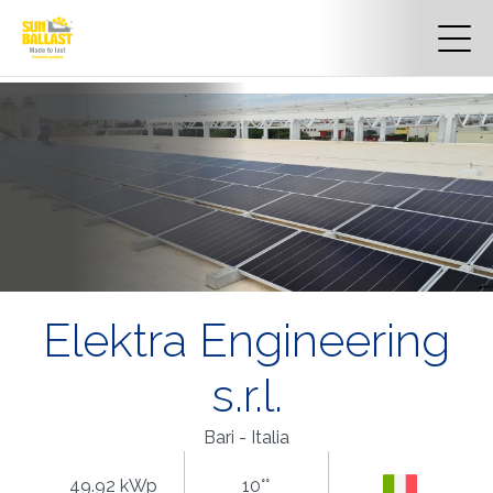
Elektra Engineering
s.r.l.
Bari - Italia
49.92 kWp
10°°