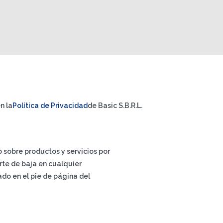
n la
Política de Privacidad
de Basic S.B.R.L.
io sobre productos y servicios por
rte de baja en cualquier
do en el pie de página del