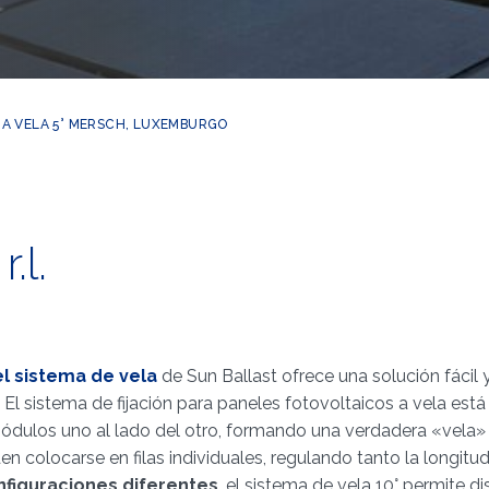
EMA VELA 5° MERSCH, LUXEMBURGO
.l.
l sistema de vela
de Sun Ballast ofrece una solución fácil y
 El sistema de fijación para paneles fotovoltaicos a vela es
módulos uno al lado del otro, formando una verdadera «vela» y
n colocarse en filas individuales, regulando tanto la longitud
nfiguraciones diferentes
, el sistema de vela 10° permite d