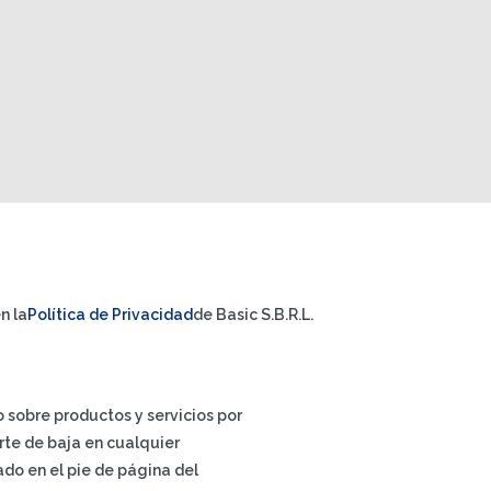
n la
Política de Privacidad
de Basic S.B.R.L.
io sobre productos y servicios por
rte de baja en cualquier
do en el pie de página del