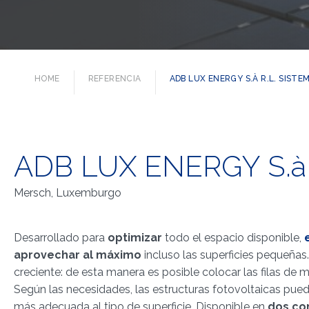
HOME
REFERENCIA
ADB LUX ENERGY S.À R.L. SIST
ADB LUX ENERGY S.à r
Mersch, Luxemburgo
Desarrollado para
optimizar
todo el espacio disponible,
e
aprovechar al máximo
incluso las superficies pequeñas.
creciente: de esta manera es posible colocar las filas de 
Según las necesidades, las estructuras fotovoltaicas puede
más adecuada al tipo de superficie. Disponible en
dos co