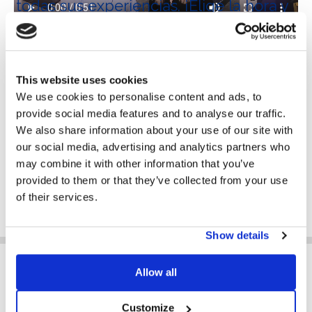
todas sus experiencias. ¡Elige la hora y
reserva tu asiento exclusivo!
This website uses cookies
We use cookies to personalise content and ads, to
Miércoles
provide social media features and to analyse our traffic.
We also share information about your use of our site with
14 Junio 2023
our social media, advertising and analytics partners who
9:00 - 20:00 CET
may combine it with other information that you’ve
provided to them or that they’ve collected from your use
RESERVA AHORA
of their services.
Show details
Allow all
¿QUÉ HACES?*
Instalador
Customize