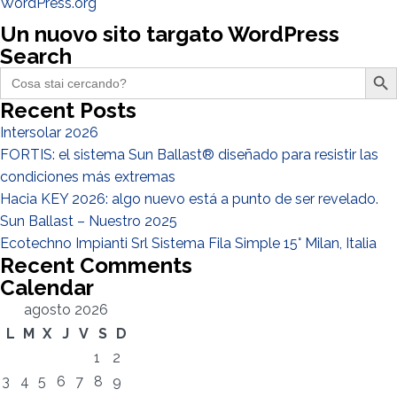
WordPress.org
Un nuovo sito targato WordPress
Search
Search Butto
Search
for:
Recent Posts
Intersolar 2026
FORTIS: el sistema Sun Ballast® diseñado para resistir las
condiciones más extremas
Hacia KEY 2026: algo nuevo está a punto de ser revelado.
Sun Ballast – Nuestro 2025
Ecotechno Impianti Srl Sistema Fila Simple 15° Milan, Italia
Recent Comments
Calendar
agosto 2026
L
M
X
J
V
S
D
1
2
3
4
5
6
7
8
9