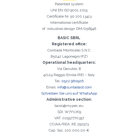
Patented system
UNI EN ISO 9001 2015
Certificate Nr. 50 100 13413
Registrierung erfolgreich. Aktivieren Sie Ihr E-Mail-
International certificate
Es ist wichtig, die Datenschutzbestimmungen zu akzeptieren
Der folgende Fehler ist leider aufgetreten:
Das E-Mail-Addresse-Feld ist erforderlich
Ungültige E-Mail-Adresse eingegeben
Das Nachname-Feld ist erforderlich
Das Vorname-Feld ist erforderlich
Das Telefon-Feld ist erforderlich
Das Agentur-Feld ist erforderlich
Das Stadt-Feld ist erforderlich
Kontrollkästchen, um mit der Aktivierung fortzufahren
of industrial design DM/056946
BASIC SBRL
Registered office:
Contrada Monticello S.N.C
85042 Lagonegro (PZ)
Operational headquarters:
Via Danubio, 8
42124 Reggio Emilia (RE) – Italy
Tel.
0522 960926
Email.
info@sunballast.com
Schreiben Sie uns auf WhatsApp
Administrative section:
basic@mypec.eu
SDI: W7YVJK9
VAT: 02557770357
CCIAA/REA: RE 292573
Cap. Soc. 100.000,00 €