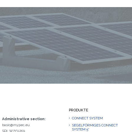
PRODUKTE
CONNECT SYSTEM
Administrative section:
basic@mypec.eu
SEGELFÖRMIGES CONNECT
SYSTEM 5°
SDI: W7YVJK9