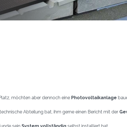
 Platz, möchten aber dennoch eine
Photovoltaikanlage
baue
echnische Abteilung bat, ihm gerne einen Bericht mit der
Ge
 Kunde sein
System vollständig
selbst installiert hat.