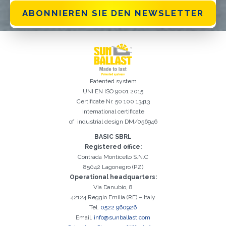
ABONNIEREN SIE DEN NEWSLETTER
Patented system
UNI EN ISO 9001 2015
Certificate Nr. 50 100 13413
International certificate
of industrial design DM/056946
Registrierung erfolgreich. Aktivieren Sie Ihr E-Mail-
Es ist wichtig, die Datenschutzbestimmungen zu akzeptieren
Der folgende Fehler ist leider aufgetreten:
Das E-Mail-Addresse-Feld ist erforderlich
Ungültige E-Mail-Adresse eingegeben
Das Nachname-Feld ist erforderlich
Das Vorname-Feld ist erforderlich
Das Telefon-Feld ist erforderlich
Das Agentur-Feld ist erforderlich
Das Stadt-Feld ist erforderlich
Kontrollkästchen, um mit der Aktivierung fortzufahren
BASIC SBRL
Registered office:
Contrada Monticello S.N.C
85042 Lagonegro (PZ)
Operational headquarters:
Via Danubio, 8
42124 Reggio Emilia (RE) – Italy
Tel.
0522 960926
Email.
info@sunballast.com