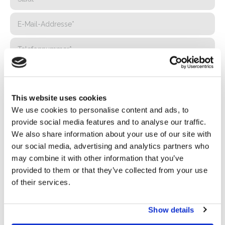
This website uses cookies
We use cookies to personalise content and ads, to
provide social media features and to analyse our traffic.
We also share information about your use of our site with
our social media, advertising and analytics partners who
may combine it with other information that you’ve
Privacy*
provided to them or that they’ve collected from your use
of their services.
Ich genehmige die Verarbeitung meiner Daten gemäß den
Bestimmungen der Datenschutzrichtlinie
von Basic S.B.R.L.
Show details
Newsletter