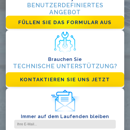
EPC
BENUTZERDEFINIERTES
Verteiler
ANGEBOT
Andere
FÜLLEN SIE DAS FORMULAR AUS
Brauchen Sie
TECHNISCHE UNTERSTÜTZUNG?
KONTAKTIEREN SIE UNS JETZT
Ich habe die
Datenschutzbestimmungen gelesen und akzeptiere
sie*
Immer auf dem Laufenden bleiben