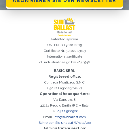
ABONNIEREN SIE DEN NEWSLETTER
Patented system
UNI EN ISO 9001 2015
Certificate Nr. 50 100 13413
International certificate
of industrial design DM/056946
Registrierung erfolgreich. Aktivieren Sie Ihr E-Mail-
Es ist wichtig, die Datenschutzbestimmungen zu akzeptieren
Der folgende Fehler ist leider aufgetreten:
Das E-Mail-Addresse-Feld ist erforderlich
Ungültige E-Mail-Adresse eingegeben
Das Nachname-Feld ist erforderlich
Das Vorname-Feld ist erforderlich
Das Telefon-Feld ist erforderlich
Das Agentur-Feld ist erforderlich
Das Stadt-Feld ist erforderlich
Kontrollkästchen, um mit der Aktivierung fortzufahren
BASIC SBRL
Registered office:
Contrada Monticello S.N.C
85042 Lagonegro (PZ)
Operational headquarters:
Via Danubio, 8
42124 Reggio Emilia (RE) – Italy
Tel.
0522 960926
Email.
info@sunballast.com
Schreiben Sie uns auf WhatsApp
Administrative section: