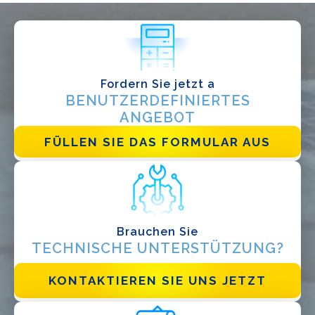
Installateur
Designer
EPC
Fordern Sie jetzt a
Verteiler
BENUTZERDEFINIERTES
Andere
ANGEBOT
FÜLLEN SIE DAS FORMULAR AUS
Brauchen Sie
TECHNISCHE UNTERSTÜTZUNG?
Ich habe die
Datenschutzbestimmungen gelesen und akzeptiere
sie*
KONTAKTIEREN SIE UNS JETZT