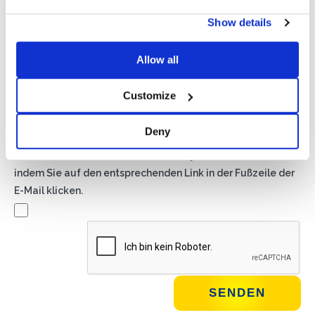
Privacy*
Show details
Ich genehmige die Verarbeitung meiner Daten gemäß den
Bestimmungen der Datenschutzrichtlinie
von Basic S.B.R.L.
Allow all
Newsletter
Customize
Wenn Sie dieses Kästchen ankreuzen, erklären Sie sich
damit einverstanden, Werbematerial über Produkte und
Deny
Dienstleistungen von Basic S.B.R.L. per Newsletter zu
erhalten. Sie können den Newsletter jederzeit abbestellen,
indem Sie auf den entsprechenden Link in der Fußzeile der
E-Mail klicken.
WIE GEHT'S?*