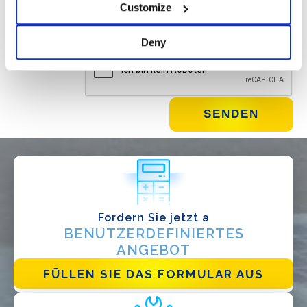
Customize
E-Mail klicken.
Deny
WIE GEHT'S?*
Installateur
Fordern Sie jetzt a
Designer
BENUTZERDEFINIERTES
ANGEBOT
EPC
FÜLLEN SIE DAS FORMULAR AUS
Verteiler
Andere