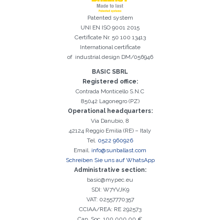
Patented system
UNI EN ISO 9001 2015
Certificate Nr. 50 100 13413
International certificate
of industrial design DM/056946
Registrierung erfolgreich. Aktivieren Sie Ihr E-Mail-
BASIC SBRL
Es ist wichtig, die Datenschutzbestimmungen zu akzeptieren
Der folgende Fehler ist leider aufgetreten:
Das E-Mail-Addresse-Feld ist erforderlich
Ungültige E-Mail-Adresse eingegeben
Das Nachname-Feld ist erforderlich
Das Vorname-Feld ist erforderlich
Das Telefon-Feld ist erforderlich
Das Agentur-Feld ist erforderlich
Das Stadt-Feld ist erforderlich
Kontrollkästchen, um mit der Aktivierung fortzufahren
Registered office:
Contrada Monticello S.N.C
85042 Lagonegro (PZ)
Operational headquarters:
Via Danubio, 8
42124 Reggio Emilia (RE) – Italy
Tel.
0522 960926
Email.
info@sunballast.com
Schreiben Sie uns auf WhatsApp
Administrative section:
basic@mypec.eu
SDI: W7YVJK9
VAT: 02557770357
CCIAA/REA: RE 292573
Cap. Soc. 100.000,00 €