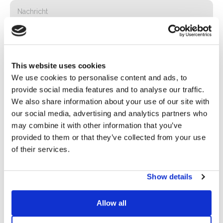
This website uses cookies
We use cookies to personalise content and ads, to
provide social media features and to analyse our traffic.
We also share information about your use of our site with
Privacy*
our social media, advertising and analytics partners who
Ich genehmige die Verarbeitung meiner Daten gemäß den
may combine it with other information that you’ve
Bestimmungen der Datenschutzrichtlinie
von Basic S.B.R.L.
provided to them or that they’ve collected from your use
of their services.
Newsletter
Wenn Sie dieses Kästchen ankreuzen, erklären Sie sich
Show details
damit einverstanden, Werbematerial über Produkte und
Dienstleistungen von Basic S.B.R.L. per Newsletter zu
Allow all
erhalten. Sie können den Newsletter jederzeit abbestellen,
indem Sie auf den entsprechenden Link in der Fußzeile der