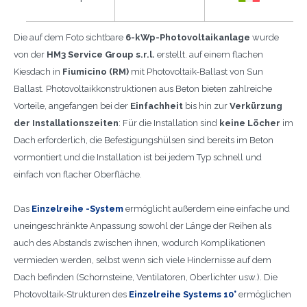
Die auf dem Foto sichtbare
6-kWp-Photovoltaikanlage
wurde
von der
HM3 Service Group s.r.l.
erstellt. auf einem flachen
Kiesdach in
Fiumicino (RM)
mit Photovoltaik-Ballast von Sun
Ballast. Photovoltaikkonstruktionen aus Beton bieten zahlreiche
Vorteile, angefangen bei der
Einfachheit
bis hin zur
Verkürzung
der Installationszeiten
: Für die Installation sind
keine Löcher
im
Dach erforderlich, die Befestigungshülsen sind bereits im Beton
vormontiert und die Installation ist bei jedem Typ schnell und
einfach von flacher Oberfläche.
Das
Einzelreihe -System
ermöglicht außerdem eine einfache und
uneingeschränkte Anpassung sowohl der Länge der Reihen als
auch des Abstands zwischen ihnen, wodurch Komplikationen
vermieden werden, selbst wenn sich viele Hindernisse auf dem
Dach befinden (Schornsteine, Ventilatoren, Oberlichter usw.). Die
Photovoltaik-Strukturen des
Einzelreihe Systems 10°
ermöglichen