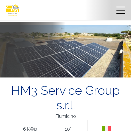
HM3 Service Group
s.r.l.
Fiumicino
6 kWp
10°