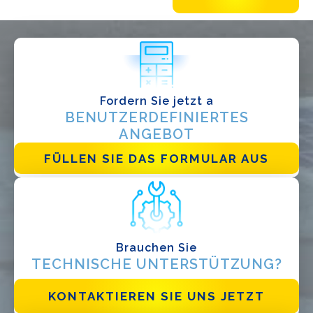
WIE GEHT'S?*
Installateur
Designer
EPC
Verteiler
Fordern Sie jetzt a
BENUTZERDEFINIERTES
Andere
ANGEBOT
FÜLLEN SIE DAS FORMULAR AUS
Brauchen Sie
TECHNISCHE UNTERSTÜTZUNG?
Ich habe die
Datenschutzbestimmungen gelesen und akzeptiere
sie*
KONTAKTIEREN SIE UNS JETZT