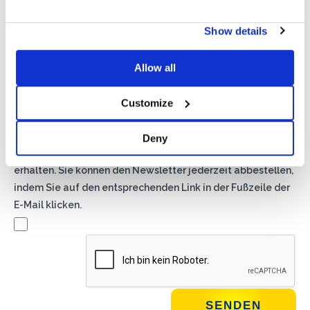
Privacy*
Show details
Ich genehmige die Verarbeitung meiner Daten gemäß den
Bestimmungen der Datenschutzrichtlinie
von Basic S.B.R.L.
Allow all
Newsletter
Customize
Wenn Sie dieses Kästchen ankreuzen, erklären Sie sich
damit einverstanden, Werbematerial über Produkte und
Deny
Dienstleistungen von Basic S.B.R.L. per Newsletter zu
erhalten. Sie können den Newsletter jederzeit abbestellen,
indem Sie auf den entsprechenden Link in der Fußzeile der
E-Mail klicken.