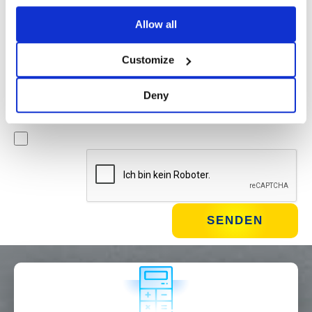
Newsletter
Allow all
Wenn Sie dieses Kästchen ankreuzen, erklären Sie sich
damit einverstanden, Werbematerial über Produkte und
Customize
Dienstleistungen von Basic S.B.R.L. per Newsletter zu
erhalten. Sie können den Newsletter jederzeit abbestellen,
Deny
indem Sie auf den entsprechenden Link in der Fußzeile der
E-Mail klicken.
WIE GEHT'S?*
Installateur
Designer