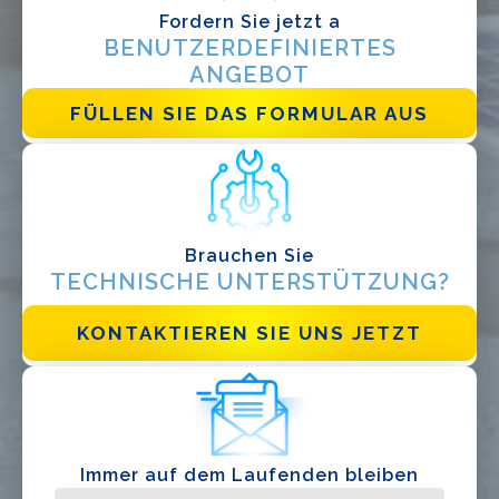
Fordern Sie jetzt a
EPC
BENUTZERDEFINIERTES
Verteiler
ANGEBOT
Andere
FÜLLEN SIE DAS FORMULAR AUS
Brauchen Sie
TECHNISCHE UNTERSTÜTZUNG?
KONTAKTIEREN SIE UNS JETZT
Ich habe die
Datenschutzbestimmungen gelesen und akzeptiere
sie*
Immer auf dem Laufenden bleiben