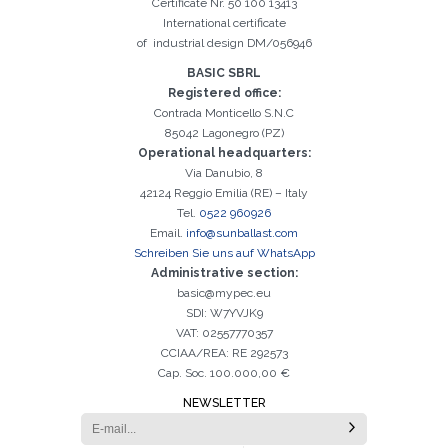
Certificate Nr. 50 100 13413
International certificate
Registrierung erfolgreich. Aktivieren Sie Ihr E-Mail-
Es ist wichtig, die Datenschutzbestimmungen zu akzeptieren
Der folgende Fehler ist leider aufgetreten:
Das E-Mail-Addresse-Feld ist erforderlich
Ungültige E-Mail-Adresse eingegeben
Das Nachname-Feld ist erforderlich
Das Vorname-Feld ist erforderlich
Das Telefon-Feld ist erforderlich
Das Agentur-Feld ist erforderlich
Das Stadt-Feld ist erforderlich
Kontrollkästchen, um mit der Aktivierung fortzufahren
of industrial design DM/056946
BASIC SBRL
Registered office:
Contrada Monticello S.N.C
85042 Lagonegro (PZ)
Operational headquarters:
Via Danubio, 8
42124 Reggio Emilia (RE) – Italy
Tel.
0522 960926
Email.
info@sunballast.com
Schreiben Sie uns auf WhatsApp
Administrative section:
basic@mypec.eu
SDI: W7YVJK9
VAT: 02557770357
CCIAA/REA: RE 292573
Cap. Soc. 100.000,00 €
NEWSLETTER