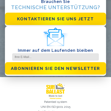
Brauchen Sie
Ich habe die
Datenschutzbestimmungen gelesen und akzeptiere
TECHNISCHE UNTERSTÜTZUNG?
sie*
KONTAKTIEREN SIE UNS JETZT
Immer auf dem Laufenden bleiben
ABONNIEREN SIE DEN NEWSLETTER
Patented system
UNI EN ISO 9001 2015