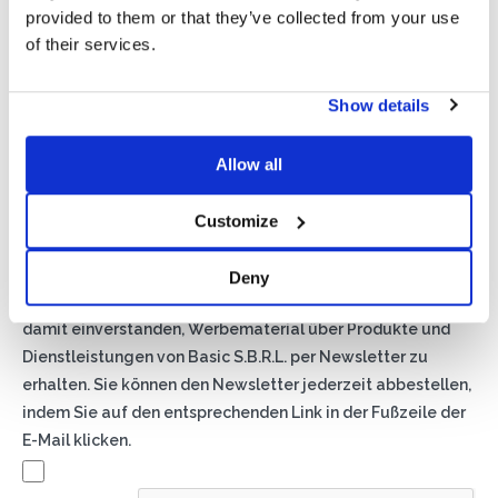
provided to them or that they’ve collected from your use
of their services.
Show details
Privacy*
Allow all
Ich genehmige die Verarbeitung meiner Daten gemäß den
Bestimmungen der Datenschutzrichtlinie
von Basic S.B.R.L.
Customize
Newsletter
Deny
Wenn Sie dieses Kästchen ankreuzen, erklären Sie sich
damit einverstanden, Werbematerial über Produkte und
Dienstleistungen von Basic S.B.R.L. per Newsletter zu
erhalten. Sie können den Newsletter jederzeit abbestellen,
indem Sie auf den entsprechenden Link in der Fußzeile der
E-Mail klicken.