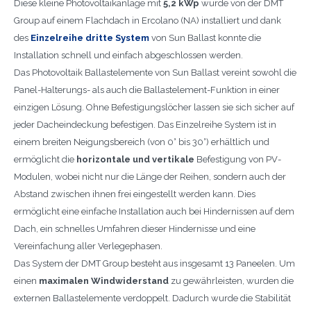
Diese kleine Photovoltaikanlage mit
5,2 kWp
wurde von der DMT
Group auf einem Flachdach in Ercolano (NA) installiert und dank
des
Einzelreihe dritte System
von Sun Ballast konnte die
Installation schnell und einfach abgeschlossen werden.
Das Photovoltaik Ballastelemente von Sun Ballast vereint sowohl die
Panel-Halterungs- als auch die Ballastelement-Funktion in einer
einzigen Lösung. Ohne Befestigungslöcher lassen sie sich sicher auf
jeder Dacheindeckung befestigen. Das Einzelreihe System ist in
einem breiten Neigungsbereich (von 0° bis 30°) erhältlich und
ermöglicht die
horizontale und vertikale
Befestigung von PV-
Modulen, wobei nicht nur die Länge der Reihen, sondern auch der
Abstand zwischen ihnen frei eingestellt werden kann. Dies
ermöglicht eine einfache Installation auch bei Hindernissen auf dem
Dach, ein schnelles Umfahren dieser Hindernisse und eine
Vereinfachung aller Verlegephasen.
Das System der DMT Group besteht aus insgesamt 13 Paneelen. Um
einen
maximalen Windwiderstand
zu gewährleisten, wurden die
externen Ballastelemente verdoppelt. Dadurch wurde die Stabilität