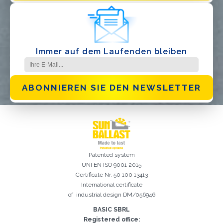
Immer auf dem Laufenden bleiben
ABONNIEREN SIE DEN NEWSLETTER
Patented system
UNI EN ISO 9001 2015
Certificate Nr. 50 100 13413
International certificate
Registrierung erfolgreich. Aktivieren Sie Ihr E-Mail-
of industrial design DM/056946
Es ist wichtig, die Datenschutzbestimmungen zu akzeptieren
Der folgende Fehler ist leider aufgetreten:
Das E-Mail-Addresse-Feld ist erforderlich
Ungültige E-Mail-Adresse eingegeben
Das Nachname-Feld ist erforderlich
Das Vorname-Feld ist erforderlich
Das Telefon-Feld ist erforderlich
Das Agentur-Feld ist erforderlich
Das Stadt-Feld ist erforderlich
Kontrollkästchen, um mit der Aktivierung fortzufahren
BASIC SBRL
Registered office: